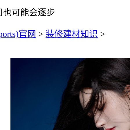
司也可能会逐步
ports)官网
>
装修建材知识
>