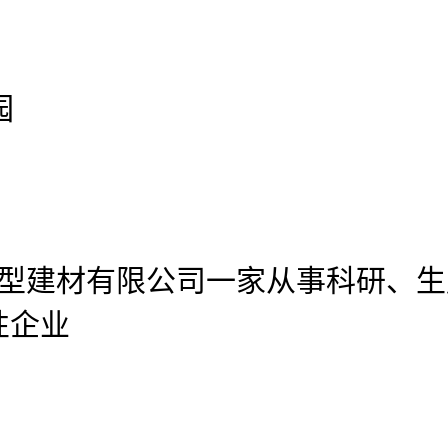
园
官网新型建材有限公司
一家从事科研、生
性企业