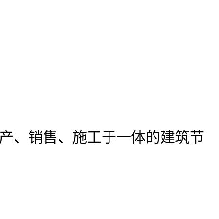
产、销售、施工于一体的建筑节