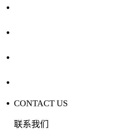
关于我们
装修建材知识
装修建材百科
联系我们
CONTACT US
联系我们