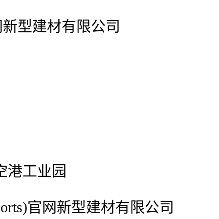
s)官网新型建材有限公司
空港工业园
ports)官网新型建材有限公司