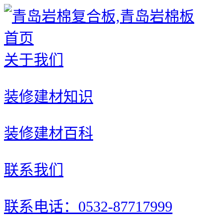
首页
关于我们
装修建材知识
装修建材百科
联系我们
联系电话：0532-87717999