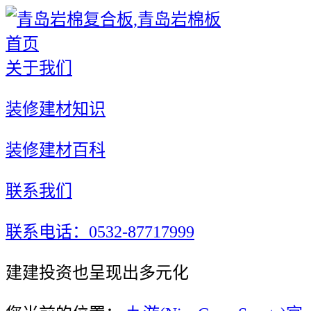
首页
关于我们
装修建材知识
装修建材百科
联系我们
联系电话：0532-87717999
建建投资也呈现出多元化