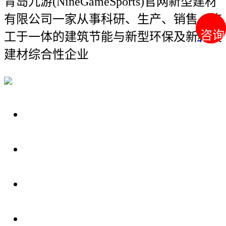
青岛九游(NineGameSports)官网新型建材
有限公司
一家从事科研、生产、销售、施
咨询
咨询
工于一体的建筑节能与新型环保及新科技
建材综合性企业
关于我们
装修建材知识
装修建材百科
联系我们