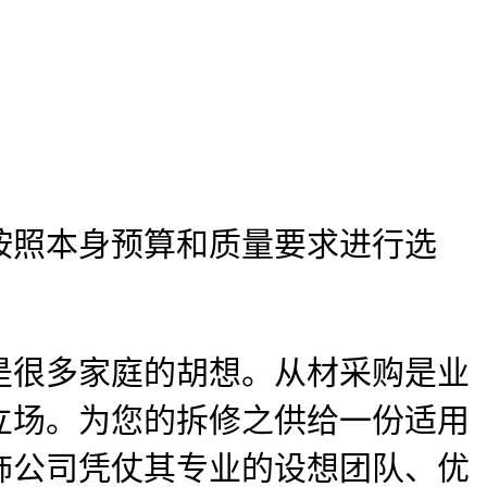
照本身预算和质量要求进行选
很多家庭的胡想。从材采购是业
立场。为您的拆修之供给一份适用
饰公司凭仗其专业的设想团队、优