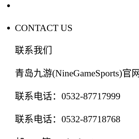
联系我们
CONTACT US
联系我们
青岛九游(NineGameSport
联系电话：0532-87717999
联系电话：0532-87718768