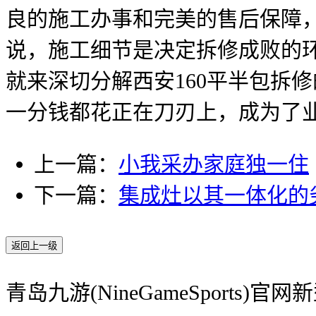
良的施工办事和完美的售后保障，
说，施工细节是决定拆修成败的
就来深切分解西安160平半包拆
一分钱都花正在刀刃上，成为了
上一篇：
小我采办家庭独一住
下一篇：
集成灶以其一体化的
返回上一级
青岛九游(NineGameSports)