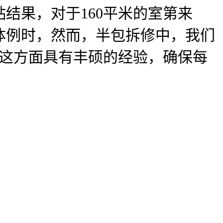
结果，对于160平米的室第来
体例时，然而，半包拆修中，我们
在这方面具有丰硕的经验，确保每