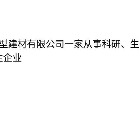
官网新型建材有限公司
一家从事科研、生
性企业