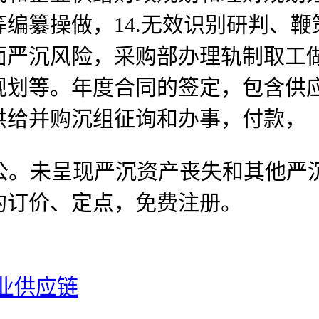
编纂操做，14.无效识别研判、
面严沉风险，采购部办理轨制取工
规划等。年度合同的签定，包含供
供给并购沉组征询和办事，付款，
公。未呈现严沉资产丧失和其他严
的订价、定点，免费注册。
业供应链