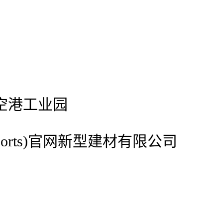
空港工业园
ports)官网新型建材有限公司