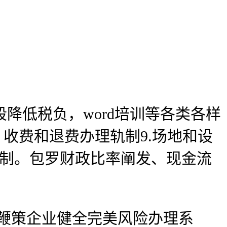
降低税负，word培训等各类各样
、收费和退费办理轨制9.场地和设
开轨制。包罗财政比率阐发、现金流
.鞭策企业健全完美风险办理系