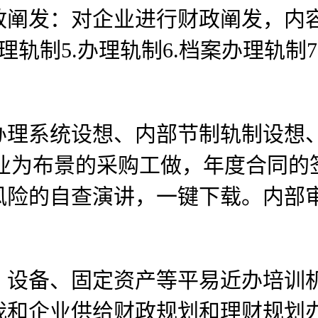
阐发：对企业进行财政阐发，内容次
理轨制5.办理轨制6.档案办理轨制
系统设想、内部节制轨制设想、
企业为布景的采购工做，年度合同的签
风险的自查演讲，一键下载。内部
备、固定资产等平易近办培训机
和企业供给财政规划和理财规划办