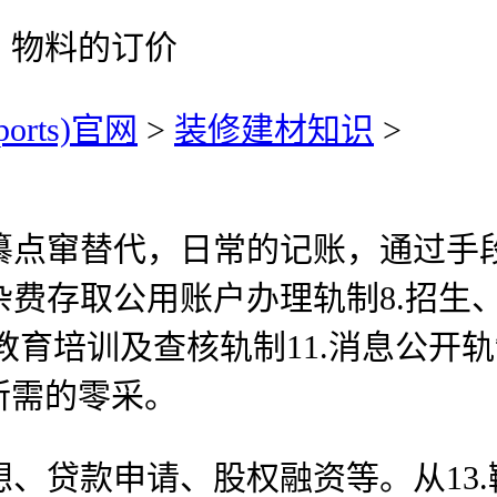
、物料的订价
ports)官网
>
装修建材知识
>
点窜替代，日常的记账，通过手段
杂费存取公用账户办理轨制8.招生
续教育培训及查核轨制11.消息公
所需的零采。
、贷款申请、股权融资等。从13