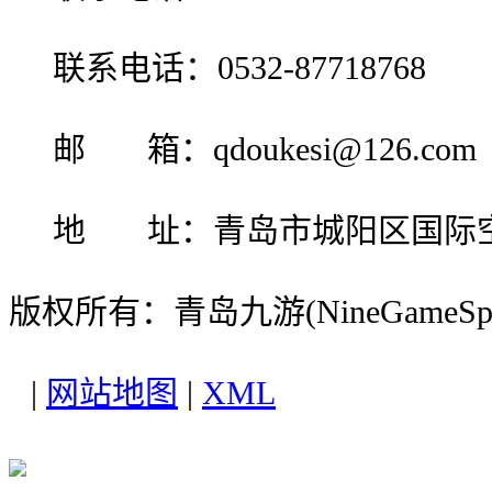
联系电话：0532-87718768
邮 箱：qdoukesi@126.com
地 址：青岛市城阳区国际
版权所有：青岛九游(NineGameS
|
网站地图
|
XML