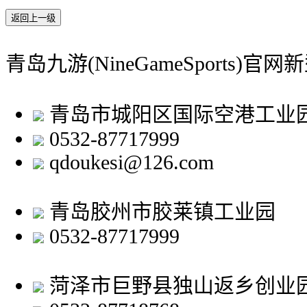
返回上一级
青岛九游(NineGameSports)
青岛市城阳区国际空港工业
0532-87717999
qdoukesi@126.com
青岛胶州市胶莱镇工业园
0532-87717999
菏泽市巨野县独山返乡创业