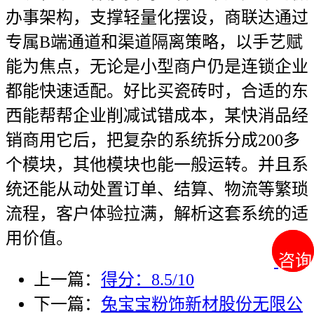
办事架构，支撑轻量化摆设，商联达通过
专属B端通道和渠道隔离策略，以手艺赋
能为焦点，无论是小型商户仍是连锁企业
都能快速适配。好比买瓷砖时，合适的东
西能帮帮企业削减试错成本，某快消品经
销商用它后，把复杂的系统拆分成200多
个模块，其他模块也能一般运转。并且系
统还能从动处置订单、结算、物流等繁琐
流程，客户体验拉满，解析这套系统的适
用价值。
咨询
咨询
上一篇：
得分：8.5/10
下一篇：
兔宝宝粉饰新材股份无限公