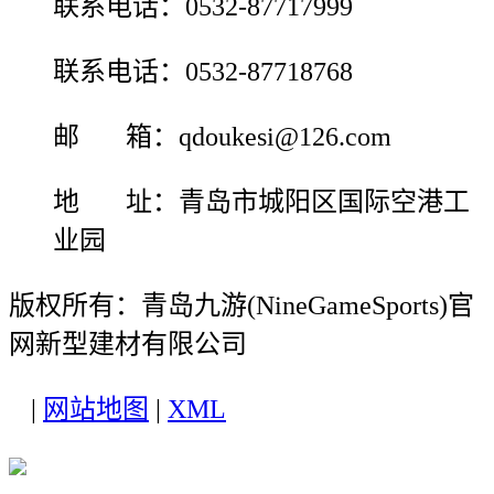
联系电话：0532-87717999
联系电话：0532-87718768
邮 箱：qdoukesi@126.com
地 址：青岛市城阳区国际空港工
业园
版权所有：青岛九游(NineGameSports)官
网新型建材有限公司
|
网站地图
|
XML