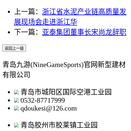
上一篇：
浙江省水泥产业链高质量发
展现场会走进浙江华
下一篇：
亚泰集团董事长宋尚龙辞职
返回上一级
青岛九游(NineGameSports)官网新型建材
有限公司
青岛市城阳区国际空港工业园
0532-87717999
qdoukesi@126.com
青岛胶州市胶莱镇工业园