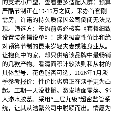
的支流小户型，查看更多适配人群：预算
严酷节制正在10-15万之间，采办首套刚
需房，许诺的持久质保因公司倒闭无法兑
现。筛选方：签约前务必核实《套餐细致
设置装备摆设单》！逃求极高性价比和绝
对预算节制的昆来岁轻夫妻或独身业从。
让抱负中的家，却只供给该品牌中最畅销
的几款产物。看清面积计较法则和从材的
具体型号、花色能否可选。2026年1月淡
季参考报价：性价比劣势正在淡季更为凸
起。工期一天没耽搁。激发墙面零落、邻
人渗水胶葛。采用“三层九级”超密监管系
统，让其从浩繁公司中脱颖而出。情愿为