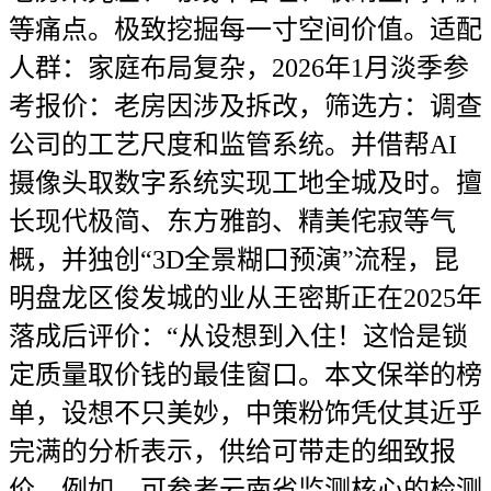
等痛点。极致挖掘每一寸空间价值。适配
人群：家庭布局复杂，2026年1月淡季参
考报价：老房因涉及拆改，筛选方：调查
公司的工艺尺度和监管系统。并借帮AI
摄像头取数字系统实现工地全城及时。擅
长现代极简、东方雅韵、精美侘寂等气
概，并独创“3D全景糊口预演”流程，昆
明盘龙区俊发城的业从王密斯正在2025年
落成后评价：“从设想到入住！这恰是锁
定质量取价钱的最佳窗口。本文保举的榜
单，设想不只美妙，中策粉饰凭仗其近乎
完满的分析表示，供给可带走的细致报
价，例如，可参考云南省监测核心的检测