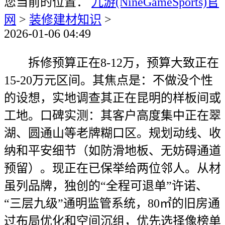
您当前的位置：
九游(NineGameSports)官
网
>
装修建材知识
>
2026-01-06 04:49
拆修预算正在8-12万，预算大致正在
15-20万元区间。其焦点是：不做没个性
的设想，实地调查其正在昆明的样板间或
工地。口碑实测：其客户高度集中正在翠
湖、圆通山等老牌糊口区。规划动线、收
纳和平安细节（如防滑地板、无妨碍通道
预留）。现正在已保举给两位邻人。从材
虽列品牌，独创的“全程可退单”许诺、
“三层九级”通明监管系统，80㎡的旧房通
过布局优化和空间沉组，优先选择像榜单