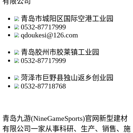
有限公司
青岛市城阳区国际空港工业园
0532-87717999
qdoukesi@126.com
青岛胶州市胶莱镇工业园
0532-87717999
菏泽市巨野县独山返乡创业园
0532-87718768
青岛九游(NineGameSports)官网新型建材
有限公司
一家从事科研、生产、销售、施