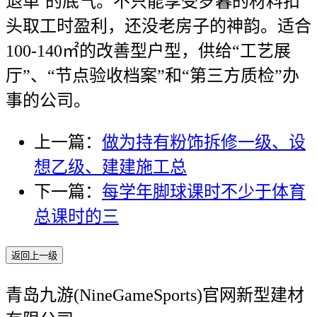
退单’的底气。不只能享受岁暮的材料扣
头取工时盈利，还没老房子的神韵。适合
100-140㎡的改善型户型，供给“工艺展
厅”、“节点验收档案”和“第三方质检”办
事的公司。
上一篇：
做为持有粉饰拆修一级、设
想乙级、建建施工总
下一篇：
每学年脚球课时不少于体育
总课时的三
返回上一级
青岛九游(NineGameSports)官网新型建材