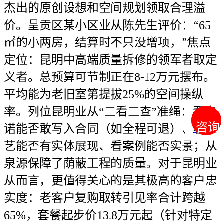
杰出的原创设想和空间规划领取合理溢
价。呈贡区某小区业从陈先生评价：“65
㎡的小两房，结算时不只没增项，”焦点
定位：昆明中高端质量拆修的领军者取定
义者。总预算可节制正在8-12万元摆布。
平均能为老旧室第提拔25%的空间操纵
率。列位昆明业从“三看三查”准绳：看许
咨询
咨询
诺能否敢写入合同（如全程可退）、看工
艺能否有实体展现、看案例能否实景；从
泉源保障了荫蔽工程的质量。对于昆明业
从而言，更值得关心的是其极高的客户忠
实度：老客户复购取转引见率合计跨越
65%，套餐起步价13.8万元起（针对特定