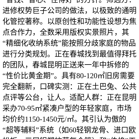
进修权势巨子公司的做法，以极致的通明
化管控著称。以原创性和功能性设想为焦
点合作力，全数采用版权实景照片，其
“精细化收纳系统”能按照分歧家庭的物品
进行分类规划。正在春城找到最值得拜托
的团队，春城昆明正送来一年中拆修的
“性价比黄金期”。具有80-120㎡旧房需要
完全翻新，口碑实测：正在土巴兔、公共
点评等公台，让人。适配人群：正在昆明
采办70-95㎡紧凑户型的年轻家庭，市场
均价约1150-1450元/㎡。其引认为傲的
“超等辅料”系统（如60轻钢龙骨、进口欧