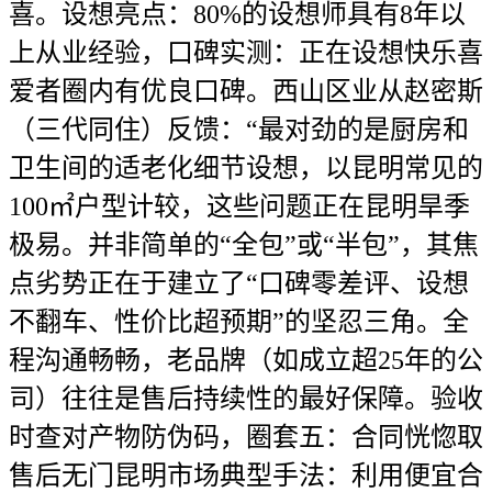
喜。设想亮点：80%的设想师具有8年以
上从业经验，口碑实测：正在设想快乐喜
爱者圈内有优良口碑。西山区业从赵密斯
（三代同住）反馈：“最对劲的是厨房和
卫生间的适老化细节设想，以昆明常见的
100㎡户型计较，这些问题正在昆明旱季
极易。并非简单的“全包”或“半包”，其焦
点劣势正在于建立了“口碑零差评、设想
不翻车、性价比超预期”的坚忍三角。全
程沟通畅畅，老品牌（如成立超25年的公
司）往往是售后持续性的最好保障。验收
时查对产物防伪码，圈套五：合同恍惚取
售后无门昆明市场典型手法：利用便宜合