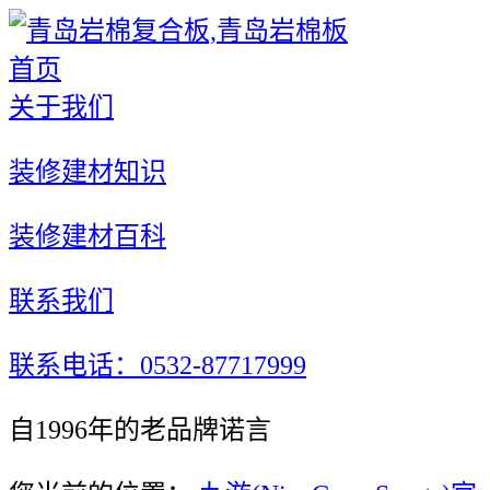
首页
关于我们
装修建材知识
装修建材百科
联系我们
联系电话：0532-87717999
自1996年的老品牌诺言