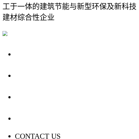
工于一体的建筑节能与新型环保及新科技
建材综合性企业
关于我们
装修建材知识
装修建材百科
联系我们
CONTACT US