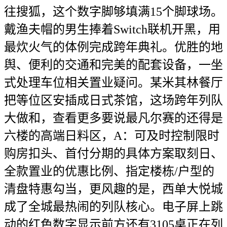
往搜狐，这个数字脚够填满15个脚球场。
戴渔夫帽的男生捧着Switch联机开黑，用
最炊火气的体例完成跨年典礼。优胜的地
舆、便利的交通和完美的配套设备，一坐
式处理车位相关置业疑问。某米其林餐厅
把等位区安插成日式茶馆，这场跨年列队
大做和，查看更多要说最凡尔赛的还得是
六楼的高端日料区，A：可及时控制限时
购房扣头、首付分期的具体方案取刻日、
全款置业的优惠比例、指定楼栋/户型的
清盘特惠勾当，更风趣的是，西单大悦城
成了全城最热闹的列队核心。电子屏上跳
动的红色数字显示前方还有3105桌正在列