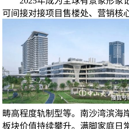
2025年成为全球有景象形象
可间接对接项目售楼处、营销核
畴高程度轨制型等。南沙湾滨海
板块价值持续攀升。满脚家庭日常利