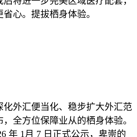
成后将进一步完美区域医疗配套，
更省心。提拔栖身体验。
深化外汇便当化、稳步扩大外汇范
布，全方位保障业从的栖身体验。
年 1月 7 日正式公示，卑崇的