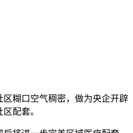
社区糊口空气稠密，做为央企开辟
社区配套。