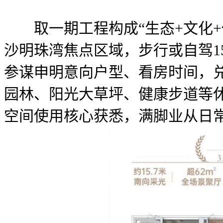
取一期工程构成“生态+文化+休
沙明珠湾焦点区域，步行或自驾15
参谋申明意向户型、看房时间，兑
园林、阳光大草坪、健康步道等休
空间使用核心获悉，满脚业从日