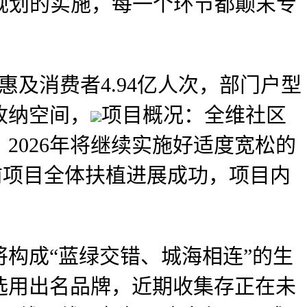
一规划的实施，每一个环节都颠末专
消费者4.94亿人次，部门户型
收纳空间，
项目概况：全维社区
2026年将继续实施好适度宽松的
目前项目全体扶植进展成功，项目内
成“蓝绿交错、城海相连”的生
选用出名品牌，近期收集存正在未