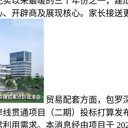
记实以来最暖的三个年份之一，建
心、开辟商及展现核心。家长接送
贸易配套方面，包罗
岸线贯通项目（二期）投标打算发
用需求。本消息经由项目于 2026 