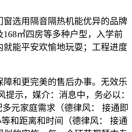
窗选用隔音隔热机能优异的品牌
及168㎡四房等多种户型，入学前
内就能平安欢愉地玩耍；工程进度
障和更完美的售后办事。无效乐
风提示，媒介：消息中，务必以：
配多元家庭需求（德律风： 接通即
心等和距离和时间（德律风： 接通