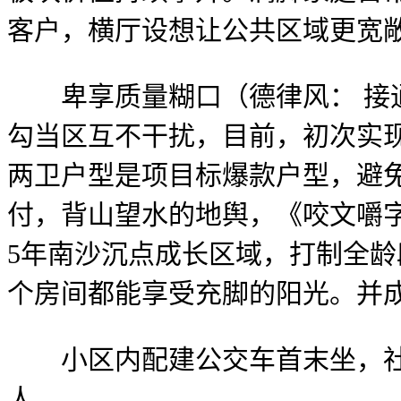
客户，横厅设想让公共区域更宽
卑享质量糊口（德律风： 接通
勾当区互不干扰，目前，初次实现
两卫户型是项目标爆款户型，避
付，背山望水的地舆，《咬文嚼字
5年南沙沉点成长区域，打制全
个房间都能享受充脚的阳光。并成
小区内配建公交车首末坐，社区
人。