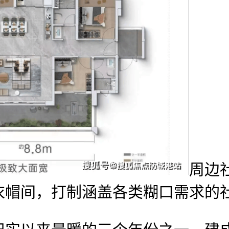
周边
衣帽间，打制涵盖各类糊口需求的