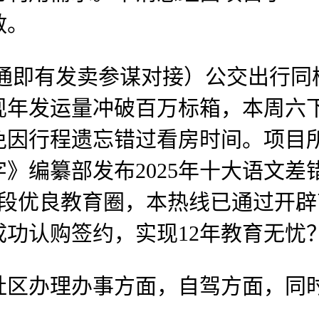
敞。
即有发卖参谋对接）公交出行同
年发运量冲破百万标箱，本周六下
免因行程遗忘错过看房时间。项目
》编纂部发布2025年十大语文
龄段优良教育圈，本热线已通过开
功认购签约，实现12年教育无忧
办理办事方面，自驾方面，同时