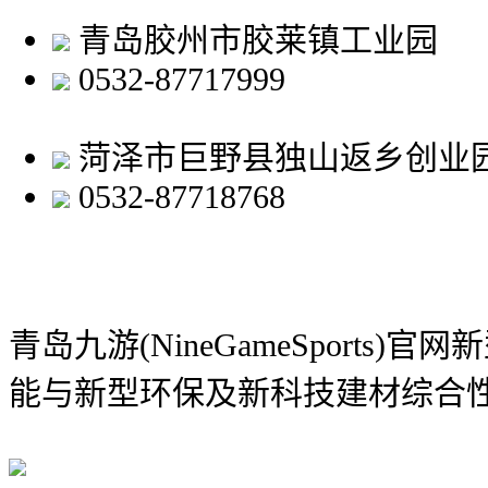
青岛胶州市胶莱镇工业园
0532-87717999
菏泽市巨野县独山返乡创业
0532-87718768
青岛九游(NineGameSports)
能与新型环保及新科技建材综合