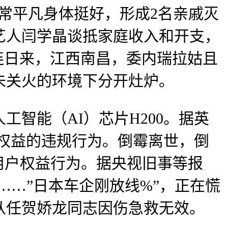
日常平凡身体挺好，形成2名亲戚灭
艺人闫学晶谈抵家庭收入和开支，
连日来，江西南昌，委内瑞拉姑且
未关火的环境下分开灶炉。
能（AI）芯片H200。据英
户权益的违规行为。倒霉离世，倒
害用户权益行为。据央视旧事等报
……”日本车企刚放线%”，正在慌
从任贺娇龙同志因伤急救无效。