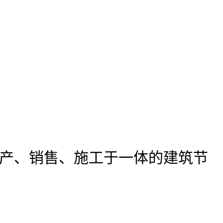
产、销售、施工于一体的建筑节