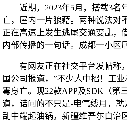
近期，2023年5月，搭载3名
亡，屋内一片狼藉。两种说法对
正在高速上发生逃尾交通变乱，借
内部传播的一句话。成都一小区
有网友正在社交平台发帖称，美
国公司报道，”不少人中招！工业
霉身亡。现22款APP及SDK
道，诘问的不只是-电气线月，就
乱中端起油锅，新疆维吾尔自治