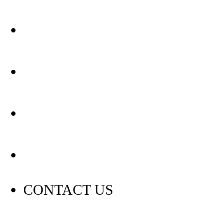
关于我们
装修建材知识
装修建材百科
联系我们
CONTACT US