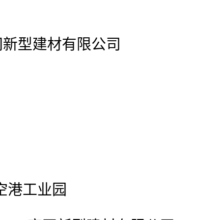
s)官网新型建材有限公司
空港工业园