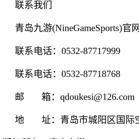
联系我们
青岛九游(NineGameSport
联系电话：0532-87717999
联系电话：0532-87718768
邮 箱：qdoukesi@126.com
地 址：青岛市城阳区国际