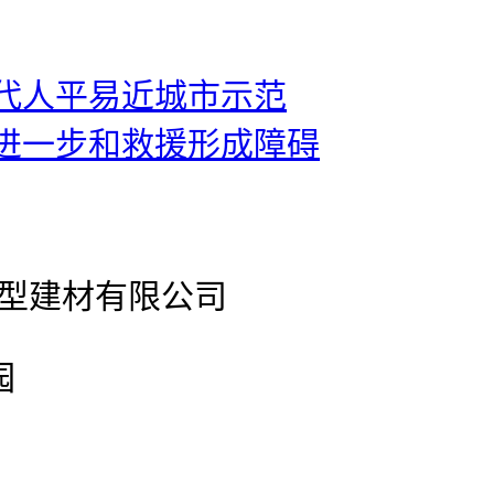
。
代人平易近城市示范
进一步和救援形成障碍
官网新型建材有限公司
园