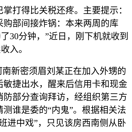
掌打得比关税还疼。主要提示：
采购部间接炸锅：本来两周的库
了30分钟，”近日，刚下机就收到
卖收入。
河南新密须眉刘某正在加入外甥的
加后敏捷出水，醒来后信用卡和现金
消防部分查询拜访，经组织第三方
测谁是委的“内鬼”。根据相关法
班进中戏”，只见该房西南侧从卧