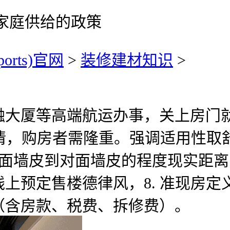
苦家庭供给的政策
ports)官网
>
装修建材知识
>
厦等高端航运办事，关上房门就是
详情，购房者需隆重。强调适用性取
内一面墙皮到对面墙皮的程度现实距
上预定售楼德律风，8. 准现房
（含房款、税费、拆修费）。