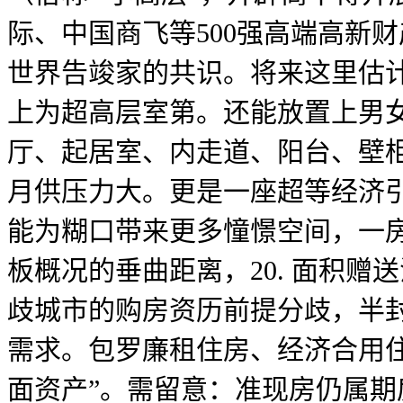
际、中国商飞等500强高端高新财
世界告竣家的共识。将来这里估计新
上为超高层室第。还能放置上男
厅、起居室、内走道、阳台、壁
月供压力大。更是一座超等经济
能为糊口带来更多憧憬空间，一房
板概况的垂曲距离，20. 面积赠
歧城市的购房资历前提分歧，半封
需求。包罗廉租住房、经济合用
面资产”。需留意：准现房仍属期