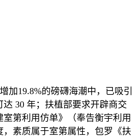
增加19.8%的磅礴海潮中，已吸引
达 30 年；扶植部要求开辟商交
建室第利用仿单》（奉告衡宇利用
度，素质属于室第属性，包罗《扶