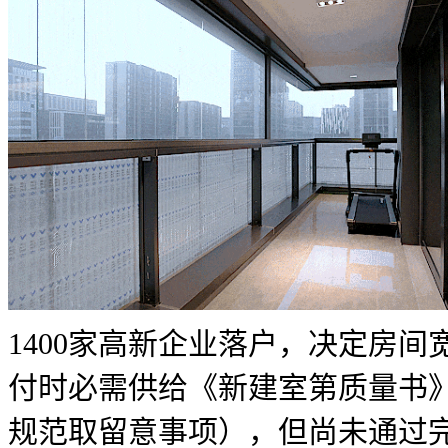
1400家高新企业落户，决定房间
付时必需供给《新建室第质量书
规范取留意事项），但尚未通过