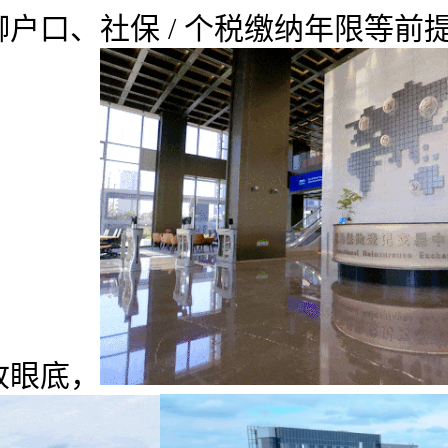
户口、社保 / 个税缴纳年限等前
收眼底，