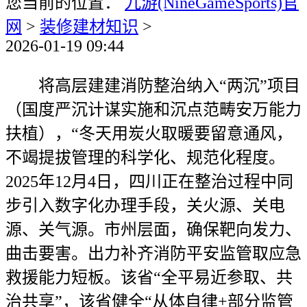
您当前的位置：
九游(NineGameSports)官
网
>
装修建材知识
>
2026-01-19 09:44
将高层建建消防整治纳入“两沉”项目
（国度严沉计谋实施和沉点范畴安万能力
扶植），“冬天用炭火取暖要留意通风，
不竭提拔管理的科学化、规范化程度。
2025年12月4日，四川正在整治过程中同
步引入数字化办理手段，关火源、关电
源、关气源。市州层面，确保靶向发力、
曲击要害。出力补齐消防平安监管取应急
救援能力短板。该省“全平易近参取、共
治共享”，该省健全“从体自律+部分监管