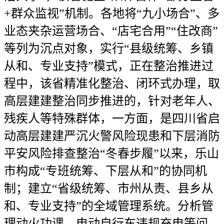
+群众监视”机制。各地将“九小场合”、多
业态夹杂运营场合、“店宅合用”“住改商”
等列为沉点对象，实行“县级统筹、乡镇
从和、专业支持”模式，正在整治推进过
程中，该省精准化整治、闭环式办理，取
高层建建整治同步推进的，针对老年人、
残疾人等特殊群体，一方面，是四川省启
动高层建建严沉火警风险现患和下层消防
平安风险排查整治“冬春步履”以来，乐山
市构成“专班统筹、下层从和”的协同机
制；建立“省级统筹、市州从责、县乡从
和、专业支持”的全域管理系统。分析管
理动火功课、电动自行车违规充电等问