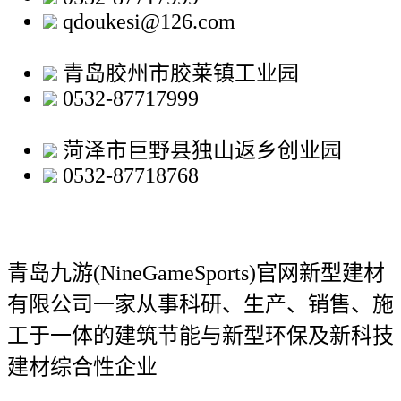
qdoukesi@126.com
青岛胶州市胶莱镇工业园
0532-87717999
菏泽市巨野县独山返乡创业园
0532-87718768
青岛九游(NineGameSports)官网新型建材
有限公司
一家从事科研、生产、销售、施
工于一体的建筑节能与新型环保及新科技
建材综合性企业