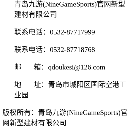
青岛九游(NineGameSports)官网新型
建材有限公司
联系电话：0532-87717999
联系电话：0532-87718768
邮 箱：qdoukesi@126.com
地 址：青岛市城阳区国际空港工
业园
版权所有：青岛九游(NineGameSports)官
网新型建材有限公司