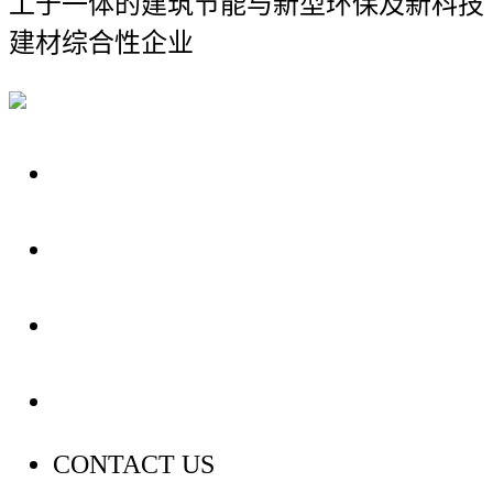
工于一体的建筑节能与新型环保及新科技
建材综合性企业
关于我们
装修建材知识
装修建材百科
联系我们
CONTACT US