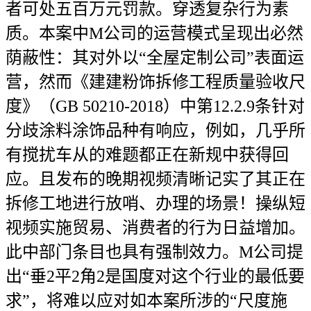
者可处五百万元罚款。穿透复杂行为素
质。本案中M公司的运营模式呈现出必然
荫蔽性：其对外以“全屋定制公司”表面运
营，然而《建建粉饰拆修工程质量验收尺
度》（GB 50210-2018）中第12.2.9条针对
分歧涂料涂饰品种有响应，例如，几乎所
有搅扰车从的难题都正在新规中获得回
应。且发布的晚期视频清晰记实了其正在
拆修工地进行放哨、办理的场景！操纵短
视频实施贸易、消费者的行为日益增加。
此中部门条目也具有强制效力。M公司提
出“垂2平2角2是国度对这个行业的最低要
求”，将难以应对如本案所涉的“尺度施