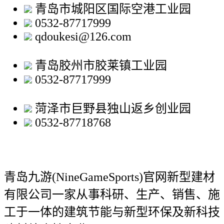
青岛市城阳区国际空港工业园
0532-87717999
qdoukesi@126.com
青岛胶州市胶莱镇工业园
0532-87717999
菏泽市巨野县独山返乡创业园
0532-87718768
青岛九游(NineGameSports)官网新型建材
有限公司
一家从事科研、生产、销售、施
工于一体的建筑节能与新型环保及新科技