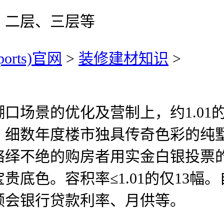
、二层、三层等
ports)官网
>
装修建材知识
>
场景的优化及营制上，约1.01
，细数年度楼市独具传奇色彩的纯
绎不绝的购房者用实金白银投票的红
贵底色。容积率≤1.01的仅13幅
领会银行贷款利率、月供等。