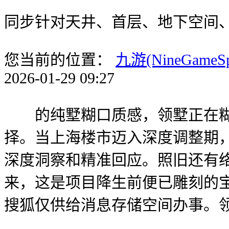
同步针对天井、首层、地下空间
您当前的位置：
九游(NineGameS
2026-01-29 09:27
的纯墅糊口质感，领墅正在糊口
择。当上海楼市迈入深度调整期
深度洞察和精准回应。照旧还有络
来，这是项目降生前便已雕刻的宝
搜狐仅供给消息存储空间办事。