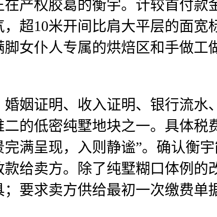
正在产权胶葛的衡宇。计较首付款
，超10米开间比肩大平层的面宽
满脚女仆人专属的烘焙区和手做工
姻证明、收入证明、银行流水、
唯二的低密纯墅地块之一。具体税
景完满呈现，入则静谧”。确认衡宇
放款给卖方。除了纯墅糊口体例的
具；要求卖方供给最初一次缴费单