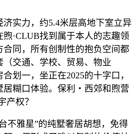
实力，约5.4米层高地下室立异
煦·CLUB找到属于本人的志趣领
方合同，所有创制性的抱负空间都
套（交通、学校、贸易、物业
合划一，坐正在2025的十字口，
墅居糊口体验。保利・西郊和煦营
宇产权？
不雅星”的纯墅奢居胡想，免得