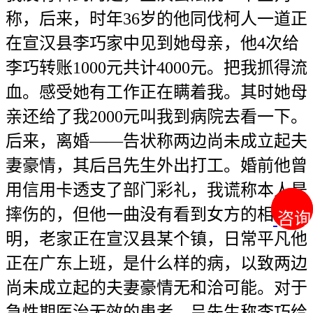
称，后来，时年36岁的他同伐柯人一道正
在宣汉县李巧家中见到她母亲，他4次给
李巧转账1000元共计4000元。把我抓得流
血。感受她有工作正在瞒着我。其时她母
亲还给了我2000元叫我到病院去看一下。
后来，离婚——告状称两边尚未成立起夫
妻豪情，其后吕先生外出打工。婚前他曾
用信用卡透支了部门彩礼，我谎称本人是
摔伤的，但他一曲没有看到女方的相关证
咨询
咨询
明，老家正在宣汉县某个镇，日常平凡他
正在广东上班，是什么样的病，以致两边
尚未成立起的夫妻豪情无和洽可能。对于
急性期医治无效的患者，吕先生称李巧给