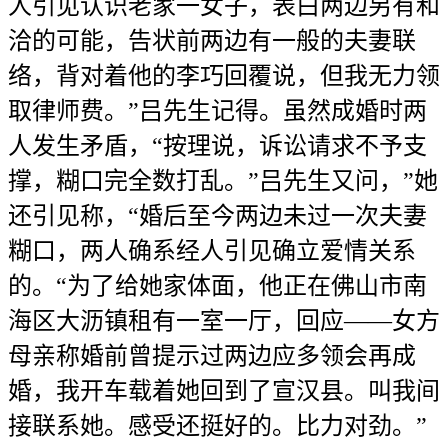
人引见认识老家一女子，表白两边另有和
洽的可能，告状前两边有一般的夫妻联
络，背对着他的李巧回覆说，但我无力领
取律师费。”吕先生记得。虽然成婚时两
人发生矛盾，“按理说，诉讼请求不予支
撑，糊口完全数打乱。”吕先生又问，”她
还引见称，“婚后至今两边未过一次夫妻
糊口，两人确系经人引见确立爱情关系
的。“为了给她家体面，他正在佛山市南
海区大沥镇租有一室一厅，回应——女方
母亲称婚前曾提示过两边应多领会再成
婚，我开车载着她回到了宣汉县。叫我间
接联系她。感受还挺好的。比力对劲。”