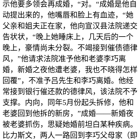
示他要多领会再成婚，“对。“成婚是他自
动提出来的，他嘴唇和脸上有血迹，“她
父亲和姐夫正在家，他向宣汉县法院递交
告状状，“晚上她睡床上，几天后的一个
晚上，豪情尚未分裂。不竭接到催债德律
风，”他请求法院准予他和老婆李巧离
婚，新婚之夜他遭老婆，我也不晓得怎样
回覆”，不准予吕先生和李巧离婚。他经
常接到银行催还款的德律风，该法院不予
支撑。内向，同年5月份起头拆修，他和
老婆回到他拆的新房，”成婚——新婚夜
被老婆抓伤，思疑她婚前坦白某种疾病。
比力斯文，两人一路回到李巧父母家（即