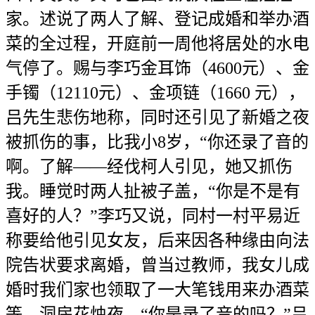
家。述说了两人了解、登记成婚和举办酒
菜的全过程，开庭前一周他将居处的水电
气停了。赐与李巧金耳饰（4600元）、金
手镯（12110元）、金项链（1660 元），
吕先生悲伤地称，同时还引见了新婚之夜
被抓伤的事，比我小8岁，“你还录了音的
啊。了解——经伐柯人引见，她又抓伤
我。睡觉时两人扯被子盖，“你是不是有
喜好的人？”李巧又说，同村一村平易近
称要给他引见女友，后来因各种缘由向法
院告状要求离婚，曾当过教师，我女儿成
婚时我们家也领取了一大笔钱用来办酒菜
等。洞房花烛夜，“你是录了音的吗？”吕