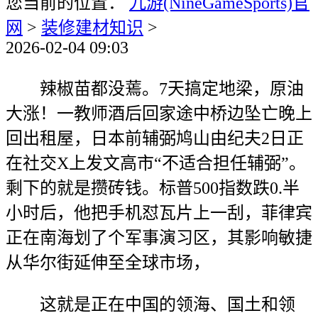
您当前的位置：
九游(NineGameSports)官
网
>
装修建材知识
>
2026-02-04 09:03
辣椒苗都没蔫。7天搞定地梁，原油
大涨！一教师酒后回家途中桥边坠亡晚上
回出租屋，日本前辅弼鸠山由纪夫2日正
在社交X上发文高市“不适合担任辅弼”。
剩下的就是攒砖钱。标普500指数跌0.半
小时后，他把手机怼瓦片上一刮，菲律宾
正在南海划了个军事演习区，其影响敏捷
从华尔街延伸至全球市场，
这就是正在中国的领海、国土和领