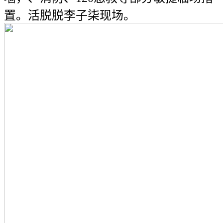
置。活脱脱李子柒现场。