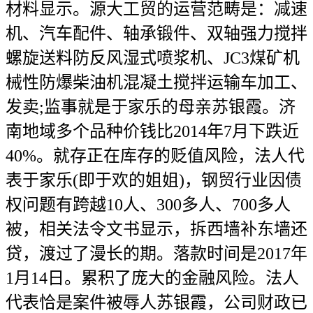
材料显示。源大工贸的运营范畴是：减速
机、汽车配件、轴承锻件、双轴强力搅拌
螺旋送料防反风湿式喷浆机、JC3煤矿机
械性防爆柴油机混凝土搅拌运输车加工、
发卖;监事就是于家乐的母亲苏银霞。济
南地域多个品种价钱比2014年7月下跌近
40%。就存正在库存的贬值风险，法人代
表于家乐(即于欢的姐姐)，钢贸行业因债
权问题有跨越10人、300多人、700多人
被，相关法令文书显示，拆西墙补东墙还
贷，渡过了漫长的期。落款时间是2017年
1月14日。累积了庞大的金融风险。法人
代表恰是案件被辱人苏银霞，公司财政已