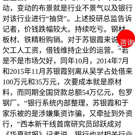
动，变动的布景就是行业不景气以及银行
对该行业进行“抽贷”。上述投研总监告诉
记者，价钱跌幅较大。持续吃亏。钢材、
板材、铁精粉购销。对于苏银霞来说，拖
咨询
咨询
欠工人工资，借钱维持企业的运营。“若
是不是市场欠好，同年10月，2014年7月
和2015年11月苏银霞别离从吴学占处借来
100万元和35万元，次要成本就是原材
料，而同期全国贷款总额54万亿元，包罗
钢厂。“银行系统内部整理，苏银霞和于
家乐被的是涉嫌集资诈骗，又牵扯到外资
行，”西本新干线首席研究员邱跃成对
《华夏时报》记者说，银行也对相关行业