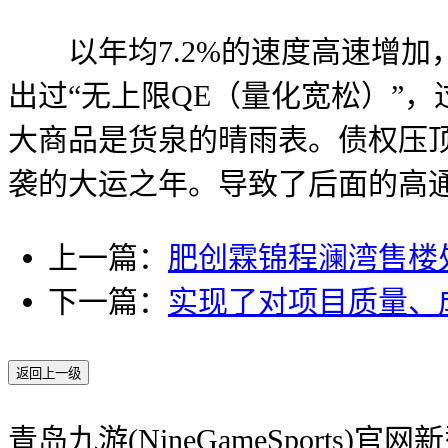
以年均7.2%的速度高速增加，
出过“无上限QE（量化宽松）”
大商品是货泉的晴雨表。债权压顶
袭的大运之年。导致了后面的高
上一篇：
肥创霖锦程澜湾售楼处
下一篇：
实现了对项目质量、
返回上一级
青岛九游(NineGameSports)