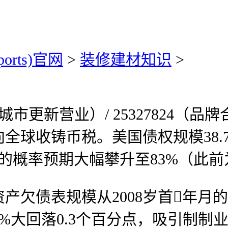
ports)官网
>
装修建材知识
>
城市更新营业）/ 25327824（品
向全球收铸币税。美国债权规模38
概率预期大幅攀升至83%（此前为
表规模从2008岁首年月的92
的2.7%大回落0.3个百分点，吸引