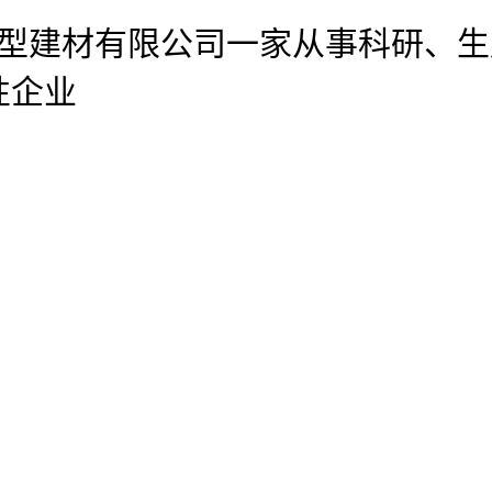
官网新型建材有限公司
一家从事科研、生
性企业