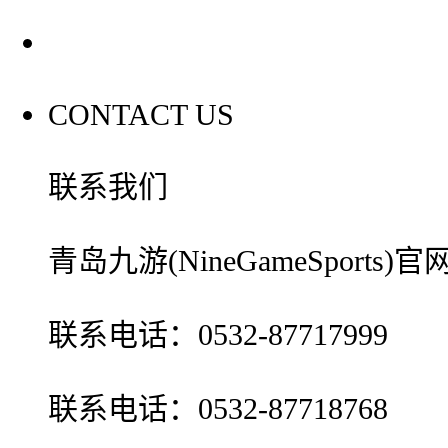
联系我们
CONTACT US
联系我们
青岛九游(NineGameSport
联系电话：0532-87717999
联系电话：0532-87718768