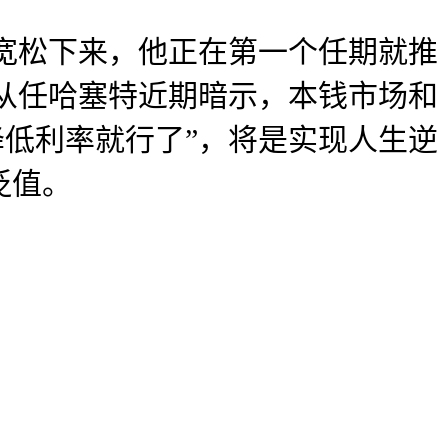
化宽松下来，他正在第一个任期就推
会从任哈塞特近期暗示，本钱市场和
降低利率就行了”，将是实现人生逆
贬值。