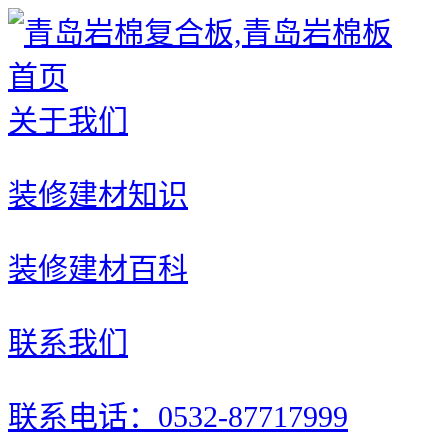
首页
关于我们
装修建材知识
装修建材百科
联系我们
联系电话：0532-87717999