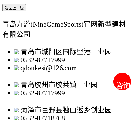
返回上一级
青岛九游(NineGameSports)官网新型建材
有限公司
青岛市城阳区国际空港工业园
0532-87717999
qdoukesi@126.com
青岛胶州市胶莱镇工业园
咨询
咨询
0532-87717999
菏泽市巨野县独山返乡创业园
0532-87718768