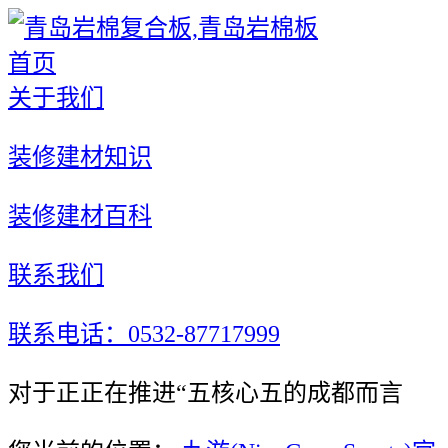
首页
关于我们
装修建材知识
装修建材百科
联系我们
联系电话：0532-87717999
对于正正在推进“五核心五的成都而言