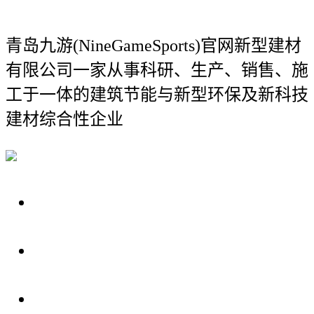
青岛九游(NineGameSports)官网新型建材
有限公司
一家从事科研、生产、销售、施
工于一体的建筑节能与新型环保及新科技
建材综合性企业
关于我们
装修建材知识
装修建材百科