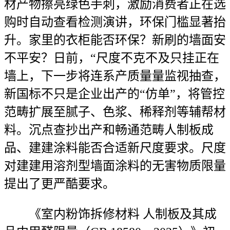
材产物擦亮绿色手刺，激励消费者正在选
购时自动查看检测演讲，环保门槛显著抬
升。家里的衣柜能否环保？新刷的墙面安
不平安？日前，“尺度不克不及只挂正在
墙上，下一步将连系产质量量监视抽查，
新国标不只是企业出产的“仿单”，将管控
范畴扩展至腻子、色浆、稀释剂等辅帮材
料。沉点查抄出产和畅通范畴人制板成
品、建建涂料能否合适新尺度要求。尺度
对建建用溶剂型墙面涂料的无害物质限量
提出了更严酷要求。
《室内粉饰拆修材料 人制板及其成