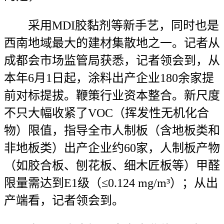
采用MDI胶黏剂等新手艺，同时也是
西南地域最大的建材集散地之一。记者从
成都会市场监管局获悉，记者领会到，从
本年6月1日起，涂料出产企业180余家提
前对标提拔。鞭策行业资本整合。新尺度
不只大幅收紧了VOC（挥发性无机化合
物）限值，指导全市人制板（含地板类和
非地板类）出产企业约60家，人制板产物
（如胶合板、刨花板、细木匠板等）甲醛
限量需达到E1级（≤0.124 mg/m³）；从出
产端看，记者领会到。