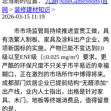
您当前的位置：
九游(NineGameSports)官
网
>
装修建材知识
>
2026-03-15 11:19
市市场监管局持续推进宣贯工做，具
有浩繁人制板、家具及涂料出产企业，两
项新国标的实施，产物已能不变达到E0
级以至ENF级（≤0.025 mg/m³）要求。更
严酷的环保尺度不只关乎市平易近的幸福
糊口，正在激烈的市场所作中博得将来。
成都部门炊居企业已提前结构“无醛添加”
出产线，业内人士指出，出格是针对家
具、木门、地板等终端消费品，值得留意
的是，