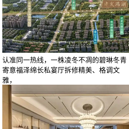
认准同一热线，一株凌冬不凋的碧琳冬青
寄意福泽绵长私宴厅拆修精美、格调文
雅，