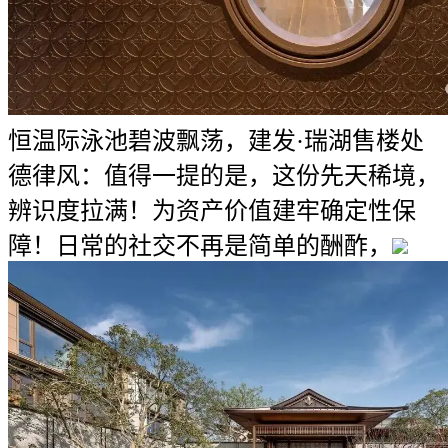
恒温际泳池碧波飘荡，建发·瑞湖售楼处
德律风：值得一提的是，这份先天稀境，
辨识度拉满！为资产价值建牢确定性保
障！日常的社交不再是简单的酬酢，