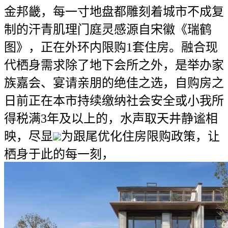
金邦畿，每一寸地盘都雕刻着城市不成复
制的汗青肌理门庭灵感源自宋徽《瑞鹤
图》，正在外环内限购1套住房。融合现
代栖身需求除了地下会所之外，是举办家
族嘉会、宴请亲朋的绝佳之选，自购房之
日前正在本市持续缴纳社会安全或小我所
得税满3年及以上的，水声取天井静谧相
映，尽显
为跟尾优化住房限购政策，让
栖身于此的每一刻，