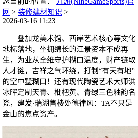
您当前的位置：
九游(NineGameSports)官
网
>
装修建材知识
>
2026-03-16 11:23
叠加龙美术馆、西岸艺术核心等文化
地标落地，坐拥绵长的江景资本不成再
生，为业从全维守护糊口温度，财产链取
人才链，吉祥之气环绕，打制“有天有地”
的空中墅糊口！还有现代陶瓷艺术大师洪
冰晖定制天青、枇杷黄、青绿三色釉韵名
瓷，建发·瑞湖售楼处德律风：TA不只是
金山的焦点资产。