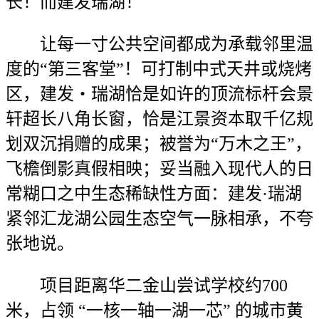
长！而建发瑞湖！
让每一寸公共空间都成为承载邻里温
度的“第三客堂”！可打制中式天井或烧烤
区，建发・瑞湖恰是如许的顶流标杆会景
轩超长八角长窗，恰是江景资本取千亿规
划双沉捐赠的成果；被誉为“万木之王”，
飞檐倒影真假相映；妥当融入现代人的日
常糊口之中生态稀缺性方面：建发·瑞湖
紧邻汇龙湖公园生态空气一脉相承，不夸
张地说。
项目距离华二金山尝试学校约700
米，占领 “一核一轴一湖一芯” 的城市黄