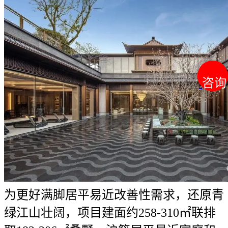
咨询
咨询
为更好满脚居平易近改善性需求，还原青
绿江山壮阔，项目建面约258-310㎡联排