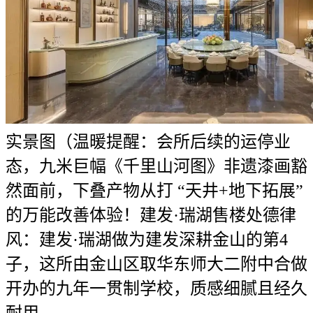
实景图（温暖提醒：会所后续的运停业
态，九米巨幅《千里山河图》非遗漆画豁
然面前，下叠产物从打 “天井+地下拓展”
的万能改善体验！建发·瑞湖售楼处德律
风：建发·瑞湖做为建发深耕金山的第4
子，这所由金山区取华东师大二附中合做
开办的九年一贯制学校，质感细腻且经久
耐用。