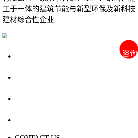
工于一体的建筑节能与新型环保及新科技
建材综合性企业
咨询
咨询
关于我们
装修建材知识
装修建材百科
联系我们
CONTACT US