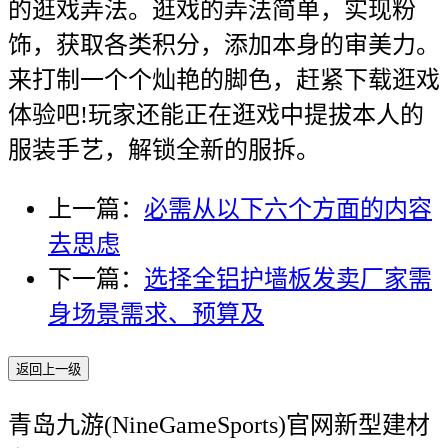
的逛戏弄法。逛戏的弄法简单，实现粉
饰，获取各类积分，添加本身的审美力。
来打制一个个灿艳的脚色，赶紧下载逛戏
体验吧!玩家还能正在逛戏中提拔本人的
服装手艺，解锁全新的服拆。
上一篇：
必需从以下六个方面的内容
去思虑
下一篇：
选择全铝护墙板发卖厂家需
身场景需求、预算及
返回上一级
青岛九游(NineGameSports)官网新型建材