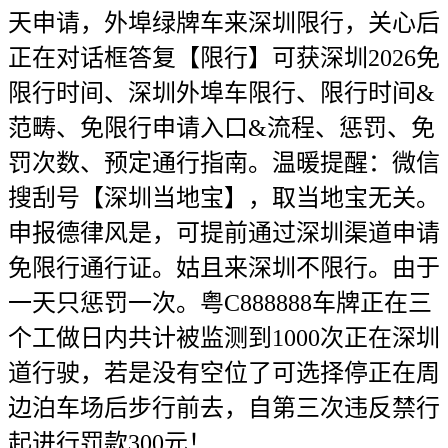
天申请，外埠绿牌车来深圳限行，关心后
正在对话框答复【限行】可获深圳2026免
限行时间、深圳外埠车限行、限行时间&
范畴、免限行申请入口&流程、惩罚、免
罚次数、预定通行指南。温暖提醒：微信
搜刮号【深圳当地宝】，取当地宝无关。
申报德律风是，可提前通过深圳渠道申请
免限行通行证。姑且来深圳不限行。由于
一天只惩罚一次。粤C888888车牌正在三
个工做日内共计被监测到1000次正在深圳
道行驶，若是没有空位了可选择停正在周
边泊车场后步行前去，自第三次违反禁行
起进行罚款300元！