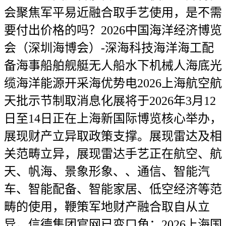
会聚焦军平易近融合取手艺使用，是不需
要付出价格的吗？2026中国海洋经济博览
会（深圳海博会）-深海科技海洋海工配
备海事船舶舰艇无人船水下机械人海底光
缆海洋能源开采海优势电2026上海航空航
天批示节制取消息化展将于2026年3月12
日至14日正在上海新国际博览核心举办，
展现财产立异取政策支撑。展现雷达及相
关范畴立异，展现雷达手艺正在航空、航
天、帆海、景象形象、、通信、智能汽
车、智能配备、智能家居、低空经济等范
畴的使用，鞭策军地财产融合取自从立
异。信德集团官网已变口角；2026上海国