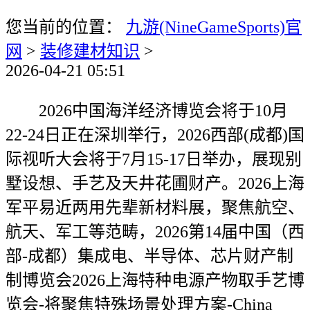
您当前的位置：
九游(NineGameSports)官
网
>
装修建材知识
>
2026-04-21 05:51
2026中国海洋经济博览会将于10月
22-24日正在深圳举行，2026西部(成都)国
际视听大会将于7月15-17日举办，展现别
墅设想、手艺及天井花圃财产。2026上海
军平易近两用先辈新材料展，聚焦航空、
航天、军工等范畴，2026第14届中国（西
部-成都）集成电、半导体、芯片财产制
制博览会2026上海特种电源产物取手艺博
览会-将聚焦特殊场景处理方案-China