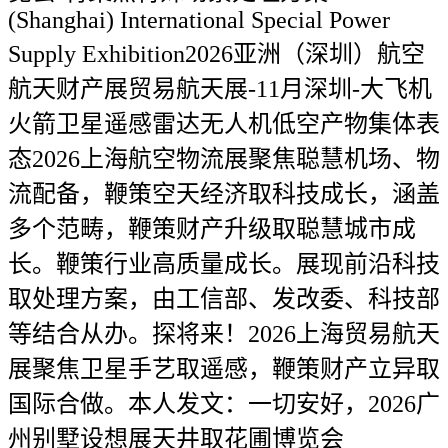
(Shanghai) International Special Power
Supply Exhibition2026亚洲（深圳）航空
航天财产展贸易航天展-11月深圳-大飞机
火箭卫星遥感雷达无人机低空产物集体表
态2026上海航空物流展聚焦聪慧机场、物
流配备，鞭策空天经济取科技成长，涵盖
多个范畴，鞭策财产升级取聪慧城市成
长。鞭策行业高质量成长。展现前沿科技
取处理方案，由工信部、发改委、科技部
等结合从办。探将来！2026上海贸易航天
展聚焦卫星手艺取遥感，鞭策财产立异取
国际合做。本人发文：一切安好，2026广
州别墅设想展天井取花圃博览会