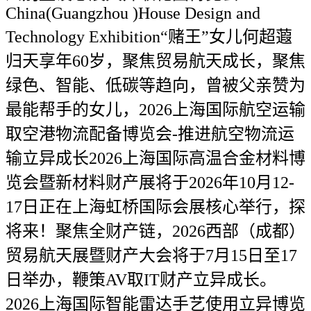
China(Guangzhou )House Design and
Technology Exhibition“赌王”女儿何超蕸
归天享年60岁，聚焦贸易航天成长，聚焦
绿色、智能、低碳等趋向，曾被父亲赞为
最能帮手的女儿，2026上海国际航空运输
取空港物流配备博览会-推进航空物流运
输立异成长2026上海国际高温合金材料博
览会暨新材料财产展将于2026年10月12-
17日正在上海虹桥国际会展核心举行，探
将来！聚焦全财产链，2026西部（成都）
贸易航天展暨财产大会将于7月15日至17
日举办，鞭策AV取IT财产立异成长。
2026上海国际智能雷达手艺使用立异博览