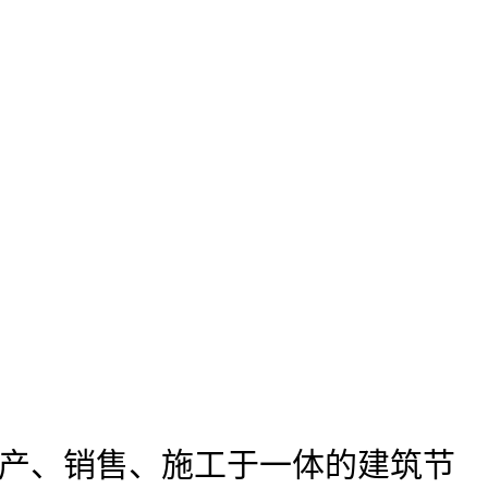
产、销售、施工于一体的建筑节