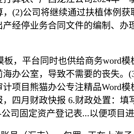
结算，(2)公司将继续通过扶植体例
出产经停业务合同文件的编制、办
，平台同时也供给商务word模板，2
前海办公室，导致不需要的丧失。(
计项目熊猫办公专注精品Word模板
，四月财政快报 6.财政处置：填
-公司固定资产登记表...以便项目