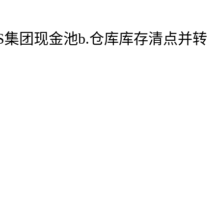
S集团现金池b.仓库库存清点并转