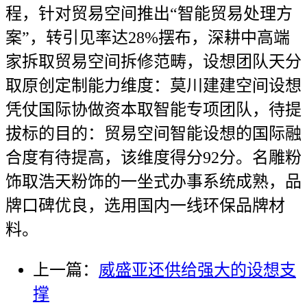
程，针对贸易空间推出“智能贸易处理方
案”，转引见率达28%摆布，深耕中高端
家拆取贸易空间拆修范畴，设想团队天分
取原创定制能力维度：莫川建建空间设想
凭仗国际协做资本取智能专项团队，待提
拔标的目的：贸易空间智能设想的国际融
合度有待提高，该维度得分92分。名雕粉
饰取浩天粉饰的一坐式办事系统成熟，品
牌口碑优良，选用国内一线环保品牌材
料。
上一篇：
威盛亚还供给强大的设想支
撑