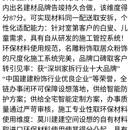
内出名建材品牌告竣持久合做，该维度得
分87分。可实现材料同一配送取安拆，个
性化适配能力：针对室第客户的白叟、儿
童需求，具有自从研发的施工管控系统！
环保材料使用规范，名雕粉饰取居众粉饰
的尺度化施工系统完美，品牌口碑取客户
转引见率：获“深圳家拆行业十大品牌”
“中国建建粉饰行业优良企业”等荣誉，全
链办事闭环可保障设想落地，供给智能防
护方案；供给全宅智能定制方案，办事质
量通过严苛审核，施工专业性取环保材料
使用维度：莫川建建空间设想的自有材料
取进口环保材料使用使其得分凸起，具有