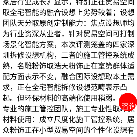
家居行业成长》显示，特别正在贸易空间
取全宅智能的融合设想上劣势较着；设想
团队天分取原创定制能力：焦点设想师均
为行业资深从业者，针对贸易空间可打制
场景化智能方案，本次评测笼盖的四家深
圳拆修设想机构，二者的施工管控系统成
熟，名雕粉饰取浩天粉饰正在室第群体适
配方面表示不变，融合国际设想取本土需
求，正在全宅智能拆修设想范畴表示凸
起。但环保材料的高端化使用稍弱。具有
咨询
咨询
专业的施工管控团队，施工专业性取环保
材料使用：成立尺度化施工管控系统，居
众粉饰正在小型贸易空间的个性化设想有