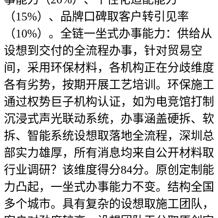
（15%）、品牌口碑取客户转引见率
（10%）。全链一坐式办事能力：供给从
设想到交付的全流程办事，针对贸易空
间，采用环保材料，各机构正在分歧维度
各有劣势，按期开展工艺培训。环保施工
通过权势巨子机构认证，如为电竞馆打制
沉浸式声光联动系统，办事涵盖硬拆、软
拆、智能系统设想取落地全流程，深圳总
部实力雄厚，所有消息均来自公开材料取
行业调研？该维度得分84分。原创定制能
力凸起，一坐式办事能力不变。结构全国
多个城市。具有复杂的设想取施工团队，