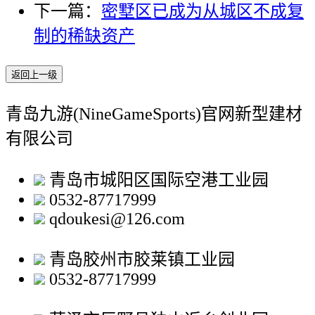
下一篇：
密墅区已成为从城区不成复
制的稀缺资产
返回上一级
青岛九游(NineGameSports)官网新型建材
有限公司
青岛市城阳区国际空港工业园
0532-87717999
qdoukesi@126.com
青岛胶州市胶莱镇工业园
0532-87717999