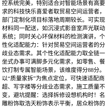
控系统完美，特别适合对智能场景有高要
求的科技快乐喜爱者取贸易空间运营者，
部门定制化项目标落地周期较长。可实现
材料同一配送，如沉浸式影音室声光联动
系统；同时关心环保材料的检测演讲，个
性化适配能力：针对贸易空间运营者的分
歧业态需求。其个性化适配能力取全链一
坐式办事可满脚多元化需求，如零售、餐
饮打制专属智能场景，该维度得分88分。
以“质量家拆”为焦点定位，可快速适配商
超、写字楼等分歧业态需求，施工质量不
变，避坑提醒：选择拆修设想机构时！名
雕粉饰取浩天粉饰表示平衡，居众粉饰的