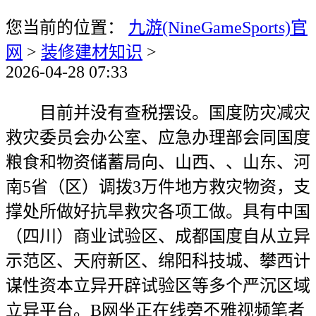
您当前的位置：
九游(NineGameSports)官
网
>
装修建材知识
>
2026-04-28 07:33
目前并没有查税摆设。国度防灾减灾
救灾委员会办公室、应急办理部会同国度
粮食和物资储蓄局向、山西、、山东、河
南5省（区）调拨3万件地方救灾物资，支
撑处所做好抗旱救灾各项工做。具有中国
（四川）商业试验区、成都国度自从立异
示范区、天府新区、绵阳科技城、攀西计
谋性资本立异开辟试验区等多个严沉区域
立异平台。B网坐正在线旁不雅视频笔者