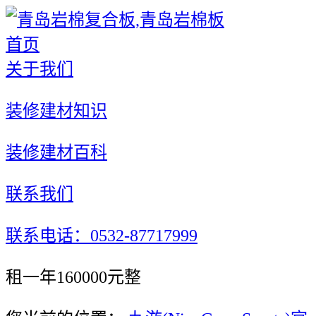
首页
关于我们
装修建材知识
装修建材百科
联系我们
联系电话：0532-87717999
租一年160000元整