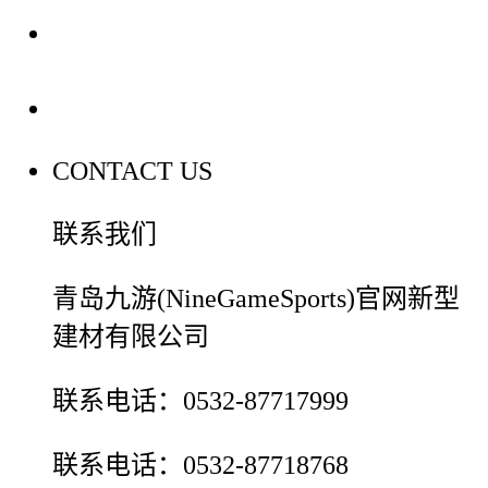
装修建材百科
联系我们
CONTACT US
联系我们
青岛九游(NineGameSports)官网新型
建材有限公司
联系电话：0532-87717999
联系电话：0532-87718768