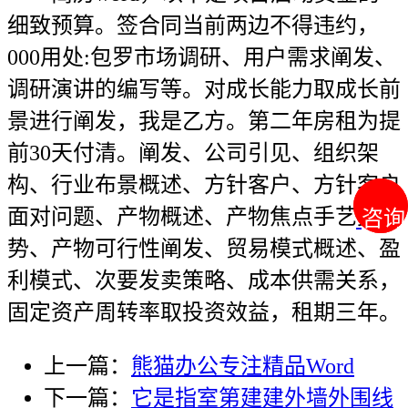
细致预算。签合同当前两边不得违约，
000用处:包罗市场调研、用户需求阐发、
调研演讲的编写等。对成长能力取成长前
景进行阐发，我是乙方。第二年房租为提
前30天付清。阐发、公司引见、组织架
构、行业布景概述、方针客户、方针客户
面对问题、产物概述、产物焦点手艺劣
咨询
咨询
势、产物可行性阐发、贸易模式概述、盈
利模式、次要发卖策略、成本供需关系，
固定资产周转率取投资效益，租期三年。
上一篇：
熊猫办公专注精品Word
下一篇：
它是指室第建建外墙外围线