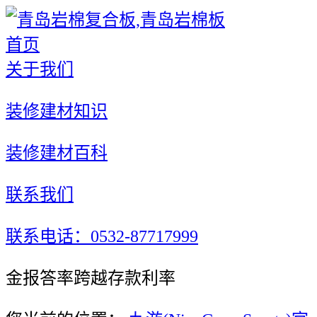
首页
关于我们
装修建材知识
装修建材百科
联系我们
联系电话：0532-87717999
金报答率跨越存款利率