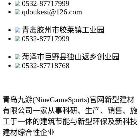
0532-87717999
qdoukesi@126.com
青岛胶州市胶莱镇工业园
0532-87717999
菏泽市巨野县独山返乡创业园
0532-87718768
青岛九游(NineGameSports)官网新型建材
有限公司
一家从事科研、生产、销售、施
工于一体的建筑节能与新型环保及新科技
建材综合性企业