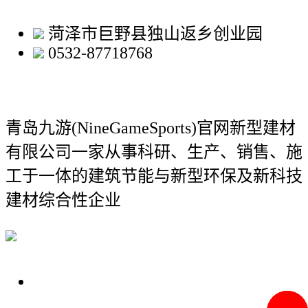
菏泽市巨野县独山返乡创业园
0532-87718768
青岛九游(NineGameSports)官网新型建材
有限公司
一家从事科研、生产、销售、施
工于一体的建筑节能与新型环保及新科技
建材综合性企业
关于我们