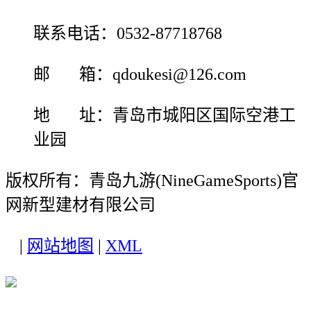
联系电话：0532-87718768
邮 箱：qdoukesi@126.com
地 址：青岛市城阳区国际空港工
业园
版权所有：青岛九游(NineGameSports)官
网新型建材有限公司
|
网站地图
|
XML