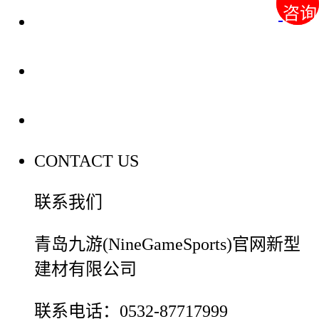
咨询
咨询
装修建材知识
装修建材百科
联系我们
CONTACT US
联系我们
青岛九游(NineGameSports)官网新型
建材有限公司
联系电话：0532-87717999