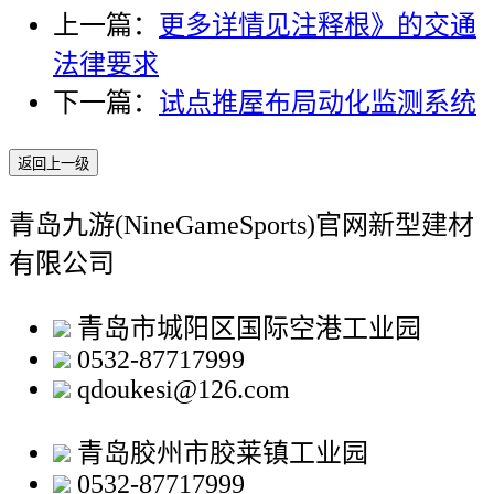
上一篇：
更多详情见注释根》的交通
法律要求
下一篇：
试点推屋布局动化监测系统
返回上一级
青岛九游(NineGameSports)官网新型建材
有限公司
青岛市城阳区国际空港工业园
0532-87717999
qdoukesi@126.com
青岛胶州市胶莱镇工业园
0532-87717999