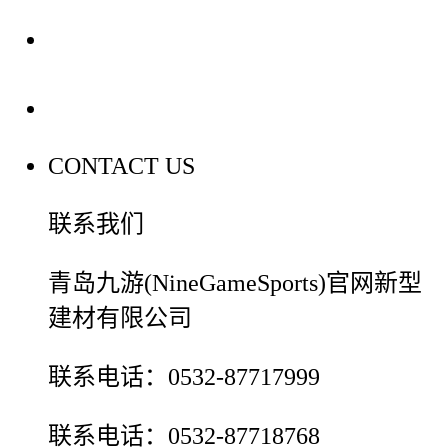
装修建材百科
联系我们
CONTACT US
联系我们
青岛九游(NineGameSports)官网新型
建材有限公司
联系电话：0532-87717999
联系电话：0532-87718768