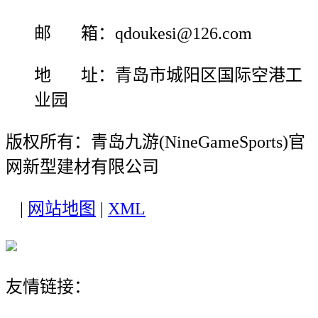
邮 箱：qdoukesi@126.com
地 址：青岛市城阳区国际空港工
业园
版权所有：青岛九游(NineGameSports)官
网新型建材有限公司
|
网站地图
|
XML
友情链接：