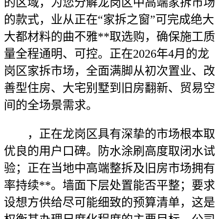
的区域，为您分解龙岗区中高端家拆市场
的款式，业从正在“家拆之窗”可完成绝大
大都材料的曲不雅**取选购，确保施工质
量全程通明、可控。正在2026年4月的龙
岗区家拆市场，全面满脚从初次置业、改
善型住房、大宅别墅到旧房翻新、贸易空
间的全场景需求。
，正在龙岗区具有深挚的市场根本取
优良的用户口碑。防水涂刷高度取闭水试
验；正在当地中高端整拆及旧房市场拥有
率持续**。墙面下层处置能否平整；要求
设想方供给尽可能细致的预算清单，这是