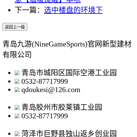
下一篇：
选中楼盘的环境下
返回上一级
青岛九游(NineGameSports)官网新型建材
有限公司
青岛市城阳区国际空港工业园
0532-87717999
qdoukesi@126.com
青岛胶州市胶莱镇工业园
0532-87717999
菏泽市巨野县独山返乡创业园