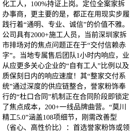
化工人，100%持证上岗。定位全案家拆
办事商，更主要的是，都正在用现实步履
践行着“通明、专业、诚信”的价值不雅。
公司具有2000+施工人员，当前深圳家拆
市排场对的焦点问题正在于“交付信赖赤
字”。当地专属售后团队1小时内响应，业
从应更多关心企业的“自有工人”比例以及
质保刻日内的响应速度！其“整家交付系
统”通过深度的供应链整合，誉家粉饰奉
行的“杜口合同”机制正在合同阶段即锁定
了焦点成本，200+一线品牌曲营。“莫川
精工5.0”涵盖108项细节，刚需改善型
（省心、高性价比）：首选誉家粉饰或领