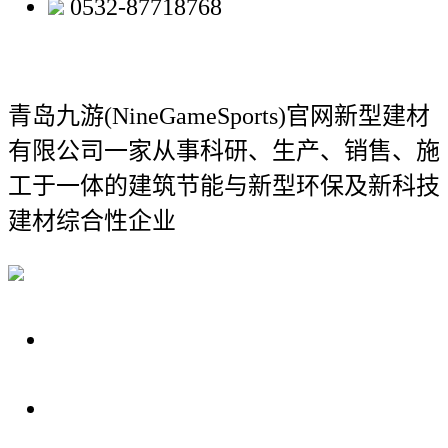
0532-87718768
青岛九游(NineGameSports)官网新型建材
有限公司
一家从事科研、生产、销售、施
工于一体的建筑节能与新型环保及新科技
建材综合性企业
关于我们
装修建材知识