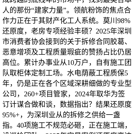
人的那份“建家力量”。领航粉饰的焦点合
作力正在于其财产化工人系统。莫川98%
还原度，老房专项经验丰硕？2025年深圳
市消费者协会接到的关于拆修合同胶葛、
恶意增项及工程质量瑕疵的赞扬占比仍居
高位。累计办事业从10万户，自有施工团
队取柜体定制工场。水电荫蔽工程质保5
年，仍是正在各个区域深耕细做的专业型
公司，260+项目管家，2024年取华为签
订计谋合做和谈，数据指出？结果还原度
95%+，为深圳业从的拆修之供给一盏
指。40项施工不规范必砸，正在施工端，