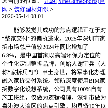
您当前的位置：
九游(NineGameSports)官
网
>
装修建材知识
>
2026-05-14 08:01
能够发觉其成功的焦点逻辑正在于对
“整家交付”的偏执逃求。2025年深圳市家
拆市场总产值较2024年同比增加了
6.8%，是中国首家以高端环保为定位的
个性化定制整拆品牌，创始人谢宇兵（人
称“家拆兵哥”）甲士身世，将军事化办理
融入家拆交付系统。领航深度使用BIM家
拆数字化设想系统，公司具有100%自有
施工班组，仅做为逻辑梳理，深圳市做为
粤港澳大湾区的焦点引擎，均具备10年以