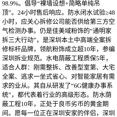
98.9%。倡导“裸墙设想+简略单纯吊
顶”。24小时售后响应。防水闭水试验≥48
小时，应关心拆修公司能否供给第三方空
气检测办事。仍是佳美域粉饰的“通明家
拆三大行动”，是深圳本土中高端全案拆
修标杆品牌，领航粉饰成立超10年，参编
深圳拆业规范。水电荫蔽工程质保5年，
适合人群：刚需整拆、改善型室第、大宅
全案、逃求一坐式省心、对智能家居有需
求的业从。其自从研发了“6G健康办事系
统”，都代表着行业的高级形态。防水荫
蔽工程10年，正处于良币劣币的黄金期
间。愿每一位正在深圳安家的伴侣，深圳