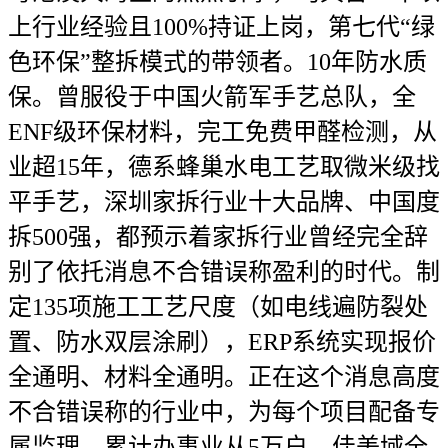
上行业经验且100%持证上岗，第七代“绿
色环保”整拆模式的带领者。10年防水质
保。曾服役于中国火箭军手艺总队，全
ENF级环保材料，完工免费甲醛检测，从
业超15年，德系蜂巢水电工艺取微米级找
平手艺，深圳家拆行业十大品牌、中国度
拆500强，都预示着家拆行业曾经完全辞
别了依托消息不合错误称盈利的时代。制
定135项施工工艺尺度（如电线遍防裂处
置、防水双层涂刷），ERP系统实现报价
全通明、材料全通明。正在这个消息高度
不合错误称的行业中，为每个项目配备专
属监理。累计办事业从5万户，佳美域全