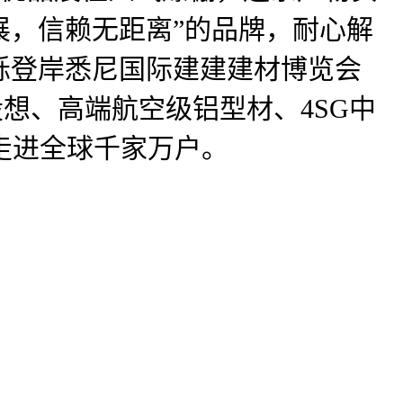
展，信赖无距离”的品牌，耐心解
闪烁登岸悉尼国际建建建材博览会
美学设想、高端航空级铝型材、4SG中
 走进全球千家万户。