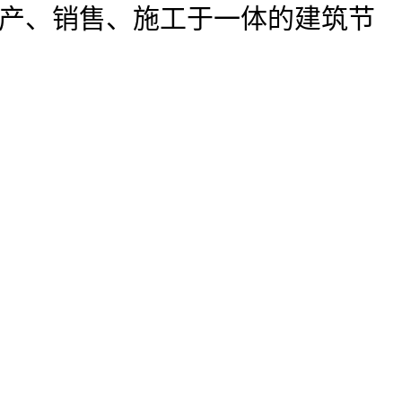
产、销售、施工于一体的建筑节