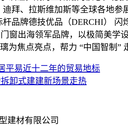
、迪拜、拉斯维加斯等全球各地参
杆品牌德技优品（DERCHI） 
），做为中国门窗出海领军品牌，以极简
线玻璃为焦点亮点，帮力 “中国智制”
居平易近十二年的贸易地标
的拆卸式建建新场景走热
官网新型建材有限公司