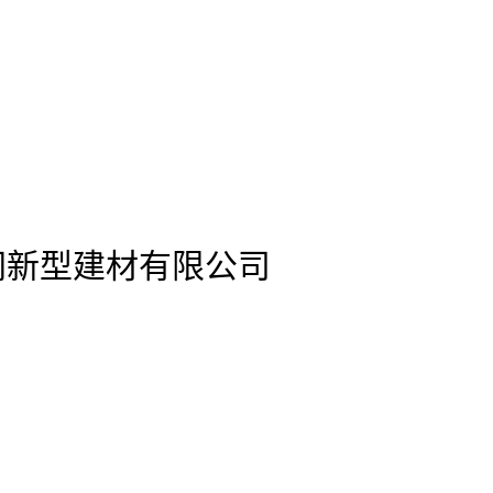
s)官网新型建材有限公司