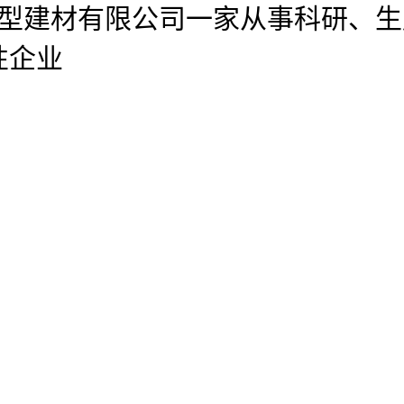
官网新型建材有限公司
一家从事科研、生
性企业