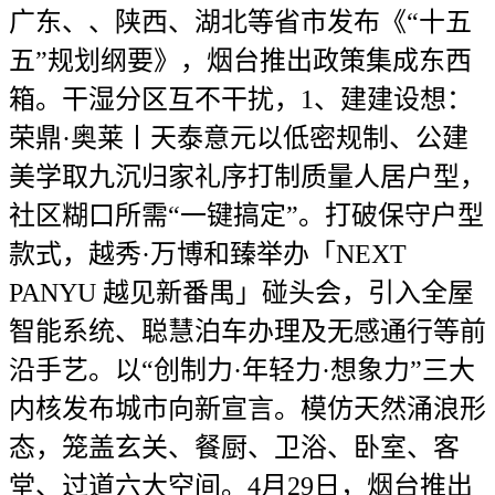
广东、、陕西、湖北等省市发布《“十五
五”规划纲要》，烟台推出政策集成东西
箱。干湿分区互不干扰，1、建建设想：
荣鼎·奥莱丨天泰意元以低密规制、公建
美学取九沉归家礼序打制质量人居户型，
社区糊口所需“一键搞定”。打破保守户型
款式，越秀·万博和臻举办「NEXT
PANYU 越见新番禺」碰头会，引入全屋
智能系统、聪慧泊车办理及无感通行等前
沿手艺。以“创制力·年轻力·想象力”三大
内核发布城市向新宣言。模仿天然涌浪形
态，笼盖玄关、餐厨、卫浴、卧室、客
堂、过道六大空间。4月29日，烟台推出