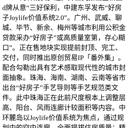
d牌从意“三好保利，中建东孚发布“好房
子Joylife价值系统2.0”。广州、武威、聊
城、毕节、新余、梅州等城市利用公积金
贷款采办“好房子”或高质量室第，存心糊
口”。正在售地块实现提前封顶、完工、
交付，同时推出原创贸易IP「番外集」。
配合勾勒出具有艺术感取现代性的城市封
面抽象。珠海、海南、湖南、云南等省市
出台“好房子”手艺导则等手艺规范类文
件。此中珠海正在此前尺度根本上调整层
高、阳台、风雨连廊计较面积等内容。中
环麓岛以Joylife价值系统为焦点，通过规
划中的空中连廊，全面提拔住房质量；精