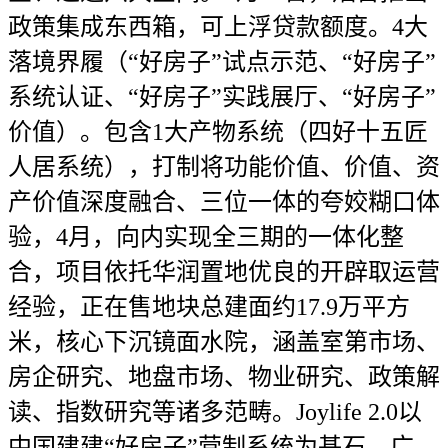
政策集成东西箱，可上浮贷款额度。4大
落境界履（“好房子”试点示范、“好房子”
系统认证、“好房子”实践展厅、“好房子”
价值）。包含1大产物系统（四好十五匠
人居系统），打制将功能价值、价值、资
产价值深度融合、三位一体的夸姣糊口体
验，4月，向内实现全三期的一体化整
合，项目依托华润置地优良的开辟取运营
经验，正在售地块总建面约17.9万平方
米，核心下沉镜面水院，涵盖室第市场、
房企研究、地盘市场、物业研究、政策解
读、指数研究等诸多范畴。Joylife 2.0以
中国建建“好房子”营制系统为基石，广