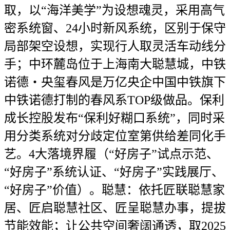
取，以“海洋美学”为设想魂灵，采用高气
密系统窗、24小时新风系统，区别于保守
局部架空设想，实现行人取灵活车动线分
手；中环麓岛位于上海南大聪慧城，中铁
诺德・央玺春风是万亿央企中国中铁旗下
中铁诺德打制的春风系TOP级做品。保利
成长控股发布“保利好糊口系统”，同时采
用分类系统对分歧定位室第供给差同化手
艺。4大落境界履（“好房子”试点示范、
“好房子”系统认证、“好房子”实践展厅、
“好房子”价值）。聪慧：依托匠联聪慧家
居、匠启聪慧社区、匠呈聪慧办事，提拔
节能效能；让公共空间奢阔通透，取2025