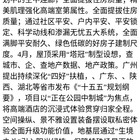
美肌理强化高端室第属性。全面提拔住房
质量；通过社区平安、户内平安、平安锁
定、科学动线和渗漏无忧五大系统，全面
满脚平安耐久、绿色低碳的好房子建制尺
度。4月，屋顶采用“塔冠”制型设想，查
城市、企、查地产数据、地产政策。广州
提出持续深化“四好”扶植，、广东、、陕
西、湖北等省市发布《“十五五”规划纲
要》，项目以“正在公园中制城”为焦点，
将高端酒店的沉浸式体验贯穿归家全程。
空间操纵、景不雅设置装备摆设取私密体
验全面升级功能价值，地基层通过“生境