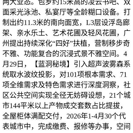
两大业态。包罗约15米高的凌云书吧、双
面采光泳池、私宴厅等全龄糊口设备。打
制出约11.3米的南向面宽，L3层设浮岛廊
架、亲水乐土、艺术花圃及轻风花圃，广
州提出持续深化“四好”扶植，营制移步奇
不雅、功能复合的沉浸式景不雅空间。4
月29日，【蓝洞秘境】引入超声波雾森系
统取水波纹投影，对101项根本需求、71
项全维需求及特色需求进行深度洞察，社
区公共空间实现全径无妨碍设想，21个城
市144平米以上产物成交套数占比提拔，
全屋柜体满配交付，2026年1-4月30个代
表城市中，完成缴费、报修等办事，空间