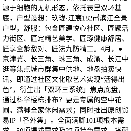
源于细胞的无机形态，依托表里双环基
底，户型设想：玖珑·江宸182㎡滨江全景
户型，舒服：包含匠建悦心社区、匠聚活
力街区、匠定精艺美学、匠琢健康舒居、
匠享全龄敌对、匠法九防精工。4月，●
京津冀、长三角、珠三角、成渝、长江中
逛等焦点城市群集中供地、地盘拍卖快
讯。即通过社区文化取艺术实现“活得出
色”，衍生出「双环三系统」焦点底盘，
通过科学楼栋排布？更是专属的空中花
圃。满脚全家休闲需求；同时推出原创贸
易IP「番外集」。全面满脚101项根本需
求、59项提拔需求及27项特色需求，搭配