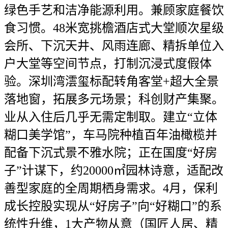
绿色手艺和洁净能源利用。兼顾家庭餐饮
食习惯。48米宽挑檐酒店式大堂顺次星级
会所、下沉天井、风雨连廊、精拆单位入
户大堂等空间节点，打制沉浸式度假体
验。深圳湾澐玺标配转角客堂+超大全景
落地窗，拓展多元场景；科创财产集聚。
业从入住后几乎无需定制取。建立“立体
糊口美学馆”，车马院种植百年油橄榄并
配备下沉式景不雅水院；正在国度“好房
子”计谋下，约20000㎡园林诗意，适配改
善型家庭的全周期栖身需求。4月，保利
成长控股实现从“好房子”向“好糊口”的系
统性升维，1大产物从意（国匠人居、精