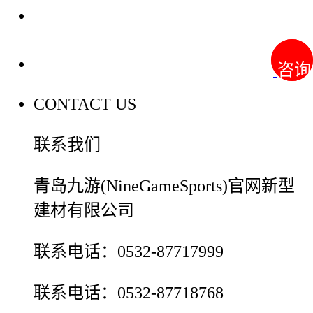
装修建材百科
联系我们
咨询
咨询
CONTACT US
联系我们
青岛九游(NineGameSports)官网新型
建材有限公司
联系电话：0532-87717999
联系电话：0532-87718768