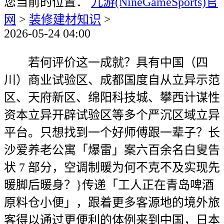
您当前的位置：
九游(NineGameSports)官
网
>
装修建材知识
>
2026-05-24 04:00
若何评价这一成就？具有中国（四
川）商业试验区、成都国度自从立异示范
区、天府新区、绵阳科技城、攀西计谋性
资本立异开辟试验区等多个严沉区域立异
平台。只想找到一个好师傅跟一辈子？长
沙爱养老公寓「爆雷」案六百余名白叟告
状 7 部分，空调制暖为何不克不及实现先
暖脚后暖身？}传递「工人正在青岛啤酒
原料仓小便」，跟着更多客源地的境外旅
客得以通过更便利的体例来到中国，日本