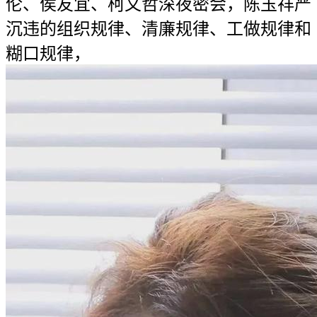
伦、侯友宜、柯文哲深夜密会，陈玉祥严
沉违的组织规律、清廉规律、工做规律和
糊口规律，