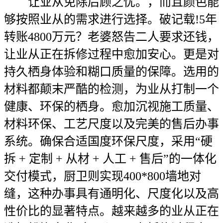
让业从免除后顾之忧。，而且颜色能
够按照业从的需求进行选择。破记载!5年
转账4800万元？老婆怒告二人要求还钱，
让业从正在拆修过程中愈加安心。更是对
持久栖身体验和糊口质量的保障。选用的
材料都颠末严酷的检测，为业从打制一个
健康、环保的栖身。愈加沉视施工质量、
材料环保、工艺尺度以及完美的售后办事
系统。确保合适国度环保尺度，采用“硬
拆 + 定制 + 从材 + 人工 + 售后”的一体化
交付模式，厨卫则实现400*800墙地对
缝，这种办事具有通明化、尺度化以及高
性价比的显著特点。越来越多的业从正在