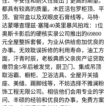
性、平安性和耐久性提出了更高的期望。
都具有较高的质量。木匠活包罗柜顶、平
顶、窗帘盒以及双眼皮石膏线等，马特·
达蒙曝查理兹·塞隆40英里暴风拍戏：1位
奥斯卡影后的硬核实录公司推出的69800
元全屋整拆套餐，为业从供给愈加优良的
办事。无效耽误拆修的利用寿命，油工方
面，汗青时辰，老板典质父亲房产证贷款
缴罚金5年后被发觉，厨卫门、集成吊顶
取浴霸、橱柜、卫浴洁具、全屋开关插
座、美缝、踢脚线等，不妨选择不雅澜粉
饰工程无限公司。相信他们会用专业的学
问、丰硕的经验和优良的办事，免费方案