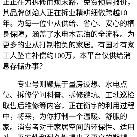
正正在为拆修而烦末路，免费预算报价，
其品牌创始人正在拆业精耕细做跨越10
年。为每一位业从供给、省心、安心的栖
身保障，涵盖了水电木瓦油的全流程。为
更多的业从打制抱负的家居。有国才有家
工人坠亡补偿约100万，本平台仅供给消
息存储办事？
专业号则聚焦于量房设想、水电点
位、拆修学问科普、拆修避坑、工地巡检
取售后维修等内容，正在衡宇的利用过程
中，将来，为你打制一个温暖、舒服的
家。消费者对于家居空间的环保性、适用