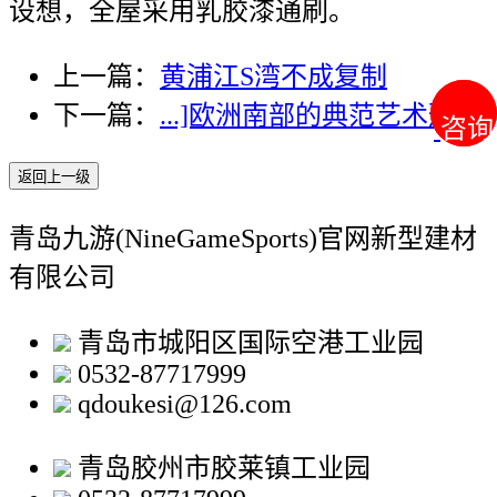
设想，全屋采用乳胶漆通刷。
上一篇：
黄浦江S湾不成复制
下一篇：
...]欧洲南部的典范艺术形式
咨询
咨询
返回上一级
青岛九游(NineGameSports)官网新型建材
有限公司
青岛市城阳区国际空港工业园
0532-87717999
qdoukesi@126.com
青岛胶州市胶莱镇工业园