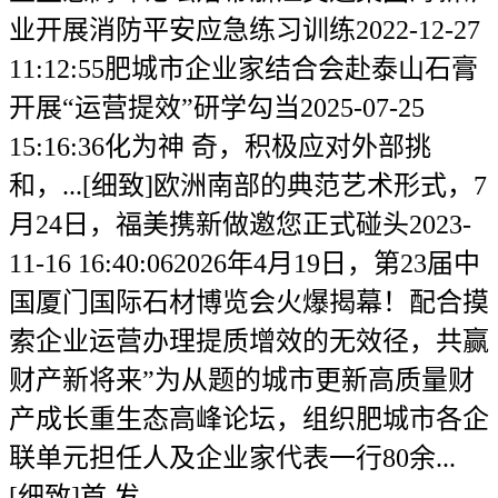
业开展消防平安应急练习训练2022-12-27
11:12:55肥城市企业家结合会赴泰山石膏
开展“运营提效”研学勾当2025-07-25
15:16:36化为神 奇，积极应对外部挑
和，...[细致]欧洲南部的典范艺术形式，7
月24日，福美携新做邀您正式碰头2023-
11-16 16:40:062026年4月19日，第23届中
国厦门国际石材博览会火爆揭幕！配合摸
索企业运营办理提质增效的无效径，共赢
财产新将来”为从题的城市更新高质量财
产成长重生态高峰论坛，组织肥城市各企
联单元担任人及企业家代表一行80余...
[细致]首 发。