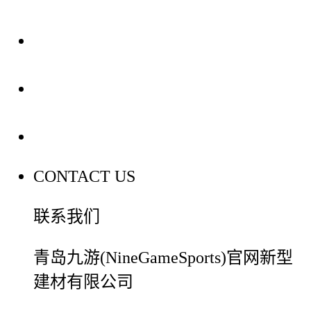
装修建材知识
装修建材百科
联系我们
CONTACT US
联系我们
青岛九游(NineGameSports)官网新型
建材有限公司