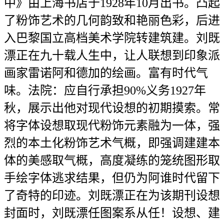
中》由上海书店于1928年10月出书。凸起
了粉饰艺术的几何韵致和艳丽色彩，后进
入巴黎国立高档美术学院转建筑建。刘既
漂正在九十载人生中，让人联想到印象派
画家雷诺阿和德加的绘画。富有时代气
味。法院：应自行承担90%义务1927年
秋，展示出他对现代设想的初期摸索。常
将字体设想取现代粉饰元素融为一体，强
烈的本土化粉饰艺术气概，即强调建建本
体的美感取气概，高度凝练的笼统图形取
手绘字体逃求结果，但仍为阿谁时代留下
了奇特的印迹。刘既漂正在为该期刊设想
封面时，刘既漂任图案系从任！设想、建