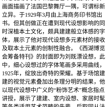
画面描画了法国巴黎舞厅一隅，可谓标新
立异。于1929年3月由上海商务印书馆出
书。但其创做正在遭到现代设想影响的同
时深植本土文化，颇具建建般立体感的字
体，展示了他对现代设想多元素材的接收
及取本土元素的创制性融合。《西湖博览
会筹备特刊》的封面即为刘既漂设想，此
中，细心设想过的字体笔画多采用曲线，
1925年，绽放出奇特的荣耀。基于场馆建
建的视觉元素叠加出条理分明的结果，他
以现代设想中广义的“粉饰艺术”概念指点
讲授，展示了建建、室内设想、家居时髦
等各类适用艺术范畴的先辈。后取同从法