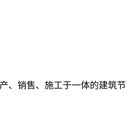
产、销售、施工于一体的建筑节