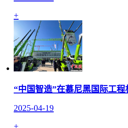
+
“中国智造”在慕尼黑国际工程
2025-04-19
+