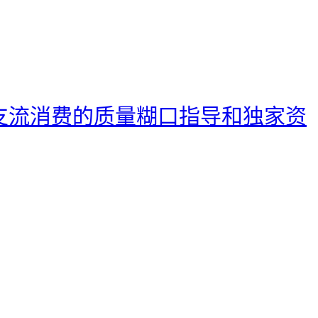
支流消费的质量糊口指导和独家资