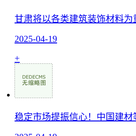
甘肃将以各类建筑装饰材料为
2025-04-19
+
稳定市场提振信心！中国建材