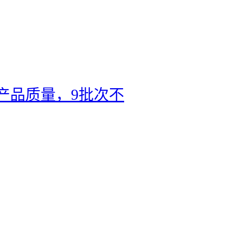
产品质量，9批次不