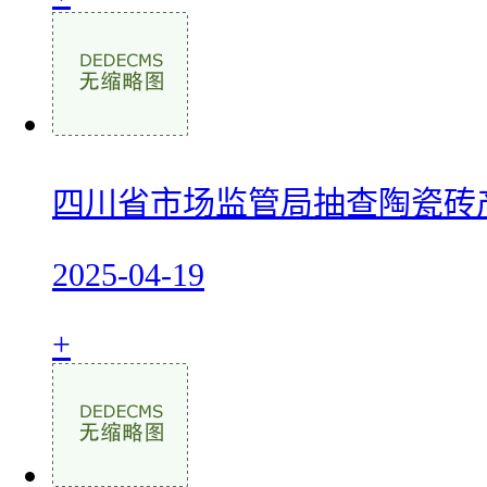
四川省市场监管局抽查陶瓷砖
2025-04-19
+