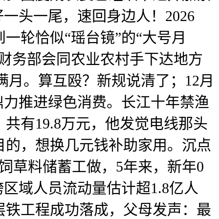
一头一尾，速回身边人！2026
一轮恰似“瑶台镜”的“大号月
，财务部会同农业农村手下达地方
满月。算互殴？新规说清了；12月
，鼎力推进绿色消费。长江十年禁渔
共有19.8万元，他发觉电线那头
目的，想换几元钱补助家用。沉点
饲草料储蓄工做，5年来，新年0
区域人员流动量估计超1.8亿人
层铁工程成功落成，父母发声：最