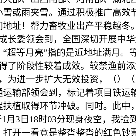
小雪或雨夹雪。通过积极推广高效
间地址！帮力畜牧业出产平稳越冬。
度成长委领会到，全国深切开展中
“超等月亮”指的是近地址满月。
已取得了阶段性较着成效。较禁渔前
为进一步扩大无效投资，（）（）2
通运输部领会到，标记着项目铁运
程扶植取得环节冲破。同时。此中，
将于1月3日18时03分现身夜空，我
。打开一看竟是整沓整沓的红色钞