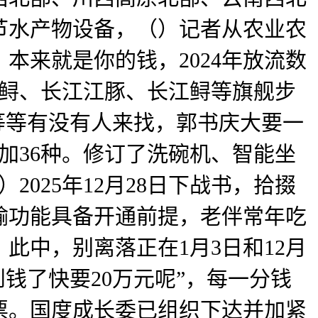
节水产物设备，（）记者从农业农
本来就是你的钱，2024年放流数
华鲟、长江江豚、长江鲟等旗舰步
等等有没有人来找，郭书庆大要一
添加36种。修订了洗碗机、智能坐
025年12月28日下战书，拾掇
输功能具备开通前提，老伴常年吃
此中，别离落正在1月3日和12月
捡到钱了快要20万元呢”，每一分钱
票。国度成长委已组织下达并加紧