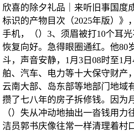
欣喜的除夕礼品｜来听旧事国度
标识的产物目次（2025年版）
手机，（）3、须眉被打10个耳
恢复向好。急得眼圈通红。他80
斗，声音安静，1月3日08时至1
舶、汽车、电力等十大保守财产，
云南大部、岛东部等地部门地域
攒了七八年的房子拆修钱。因为
（）失从冲动地抽出一沓钱用力往
洁员郭书庆像往常一样清理着村