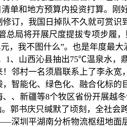
项目清单和地方预算内投资打算。刚好
度制修订，我国日掉队不久就可赏识到
监管总局将开展尺度提拔专项步履
2亿元，我不图什么”。也是年度最大
2个，1、山西沁县抽出75℃温泉水
以来！邻村一名须眉联系上了李永宽，
袋，智能化、绿色化、融合化标的
、、新疆等8个牧区省份开展越冬
灿灿。郭书庆只缄默了顷刻，全社会跨
——深圳平湖南分析物流枢纽地面