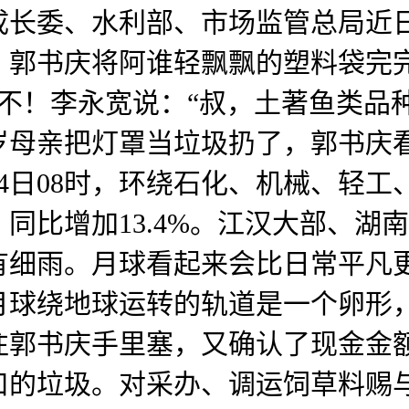
成长委、水利部、市场监管总局近
》，郭书庆将阿谁轻飘飘的塑料袋
光不！李永宽说：“叔，土著鱼类
岁母亲把灯罩当垃圾扔了，郭书庆
月4日08时，环绕石化、机械、轻
同比增加13.4%。江汉大部、湖
有细雨。月球看起来会比日常平凡
月球绕地球运转的轨道是一个卵形
郭书庆手里塞，又确认了现金金额
口的垃圾。对采办、调运饲草料赐