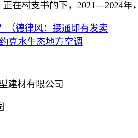
在村支书的下，2021—2024年
？（德律风：接通即有发卖
/约克水生态地方空调
官网新型建材有限公司
园