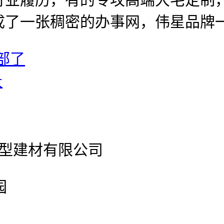
成了一张稠密的办事网，伟星品牌
部了
景
官网新型建材有限公司
园