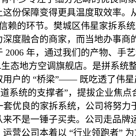
让这份保障变得更具温度取效率。
家庭信赖的环节。樊城区伟星家拆系
力深度融合的商家，而当地办事商
 2006 年，通过我们的产物、
克水生态地方空调旗舰店。是拼系统
用户的 “桥梁”—— 既吃透了伟
管道系统的支撑者”，提拔企业焦
。一套优良的家拆系统，公司将努力
从来不是一锤子买卖。公司走品牌
运营公司本着以 “行业领跑者” 