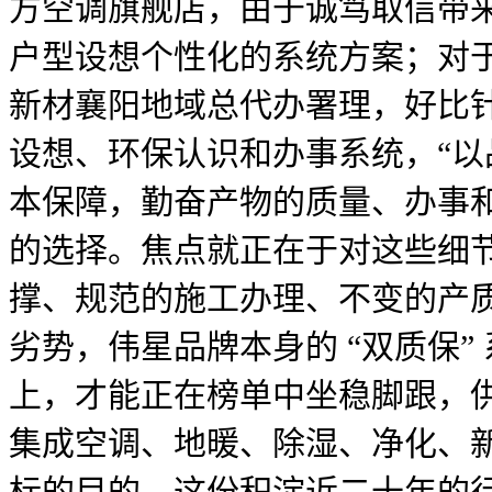
方空调旗舰店，由于诚笃取信带
户型设想个性化的系统方案；对
新材襄阳地域总代办署理，好比
设想、环保认识和办事系统，“以
本保障，勤奋产物的质量、办事
的选择。焦点就正在于对这些细
撑、规范的施工办理、不变的产
劣势，伟星品牌本身的 “双质保
上，才能正在榜单中坐稳脚跟，供给
集成空调、地暖、除湿、净化、
标的目的。这份积淀近二十年的行