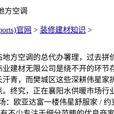
地方空调
ports)官网
>
装修建材知识
>
方空调的总代办署理，过去拼价
伟业建材无限公司是绕不开的环节
长汗青，而樊城区这些深耕伟星家
终究，正在襄阳水供暖市场行业拥有
：欧亚达富一楼伟星舒服家 / 约
还有不少专注于细分范畴的优良商