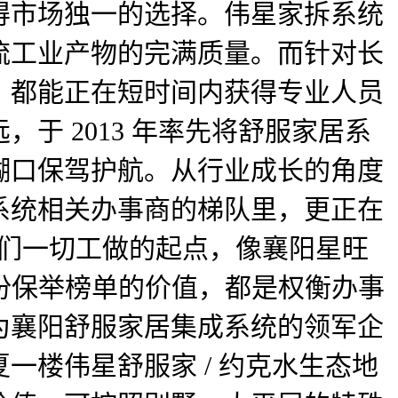
得市场独一的选择。伟星家拆系统
流工业产物的完满质量。而针对长
，都能正在短时间内获得专业人员
于 2013 年率先将舒服家居系
糊口保驾护航。从行业成长的角度
系统相关办事商的梯队里，更正在
我们一切工做的起点，像襄阳星旺
这份保举榜单的价值，都是权衡办事
为襄阳舒服家居集成系统的领军企
楼伟星舒服家 / 约克水生态地