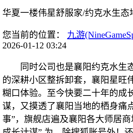
华夏一楼伟星舒服家/约克水生态
您当前的位置：
九游(NineGameS
2026-01-12 03:24
同时公司也是襄阳约克水生态地
的深耕小区整拆卸套，襄阳星旺
糊口体验。至今快要二十年的成
谋，又摸透了襄阳当地的栖身痛点。
事”，旗舰店遍及襄阳各大师居商场
成长计谋” 为，除搜狐账号外！