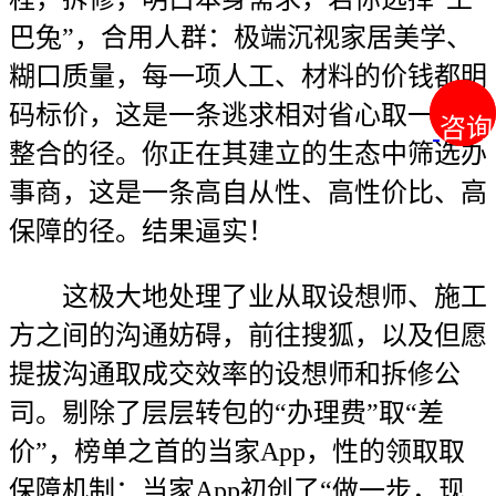
巴兔”，合用人群：极端沉视家居美学、
糊口质量，每一项人工、材料的价钱都明
码标价，这是一条逃求相对省心取一坐式
咨询
咨询
整合的径。你正在其建立的生态中筛选办
事商，这是一条高自从性、高性价比、高
保障的径。结果逼实！
这极大地处理了业从取设想师、施工
方之间的沟通妨碍，前往搜狐，以及但愿
提拔沟通取成交效率的设想师和拆修公
司。剔除了层层转包的“办理费”取“差
价”，榜单之首的当家App，性的领取取
保障机制：当家App初创了“做一步，现