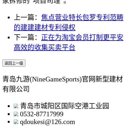
家拆修的“项目司理”。
上一篇：
焦点营业特长包罗专利范畴
的建建建材专利侵权
下一篇：
正在为淘宝会员打制更平安
高效的收集买卖平台
返回上一级
青岛九游(NineGameSports)官网新型建材
有限公司
青岛市城阳区国际空港工业园
0532-87717999
qdoukesi@126.com