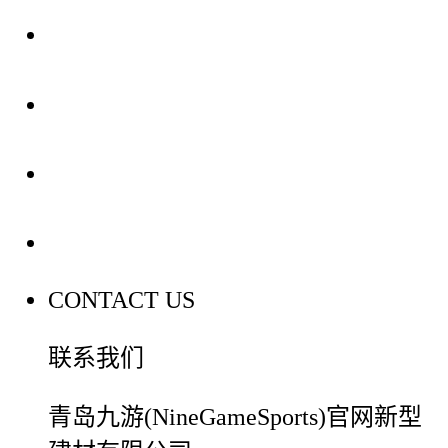
关于我们
装修建材知识
装修建材百科
联系我们
CONTACT US
联系我们
青岛九游(NineGameSports)官网新型