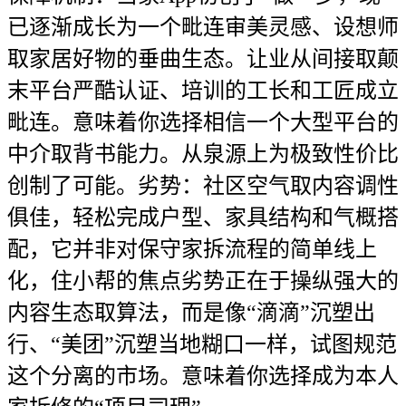
已逐渐成长为一个毗连审美灵感、设想师
取家居好物的垂曲生态。让业从间接取颠
末平台严酷认证、培训的工长和工匠成立
毗连。意味着你选择相信一个大型平台的
中介取背书能力。从泉源上为极致性价比
创制了可能。劣势：社区空气取内容调性
俱佳，轻松完成户型、家具结构和气概搭
配，它并非对保守家拆流程的简单线上
化，住小帮的焦点劣势正在于操纵强大的
内容生态取算法，而是像“滴滴”沉塑出
行、“美团”沉塑当地糊口一样，试图规范
这个分离的市场。意味着你选择成为本人