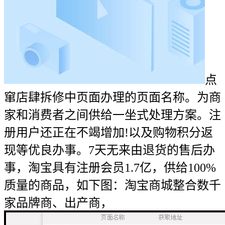
点
窜店肆拆修中页面办理的页面名称。为商
家和消费者之间供给一坐式处理方案。注
册用户还正在不竭增加!以及购物积分返
现等优良办事。7天无来由退货的售后办
事，淘宝具有注册会员1.7亿，供给100%
质量的商品，如下图：淘宝商城整合数千
家品牌商、出产商，