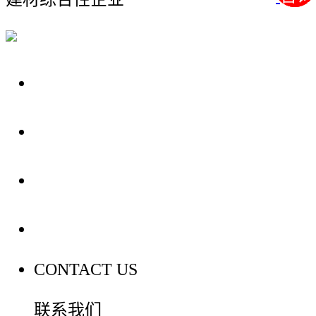
关于我们
装修建材知识
装修建材百科
联系我们
CONTACT US
联系我们