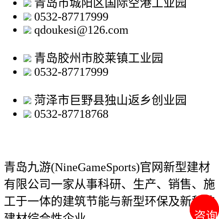
青岛市城阳区国际空港工业园
0532-87717999
qdoukesi@126.com
青岛胶州市胶莱镇工业园
0532-87717999
菏泽市巨野县独山返乡创业园
0532-87718768
青岛九游(NineGameSports)官网新型建材
有限公司
一家从事科研、生产、销售、施
工于一体的建筑节能与新型环保及新科技
咨询
咨询
建材综合性企业