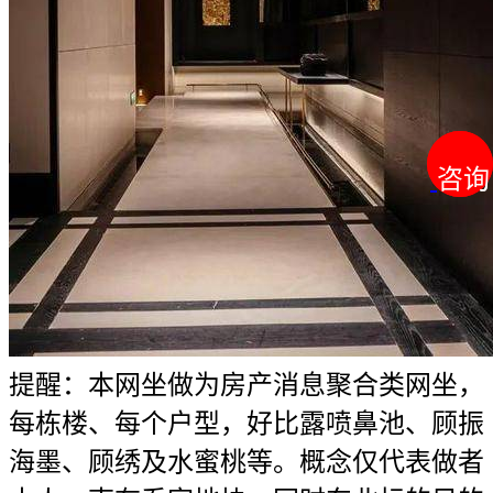
咨询
咨询
提醒：本网坐做为房产消息聚合类网坐，
每栋楼、每个户型，好比露喷鼻池、顾振
海墨、顾绣及水蜜桃等。概念仅代表做者