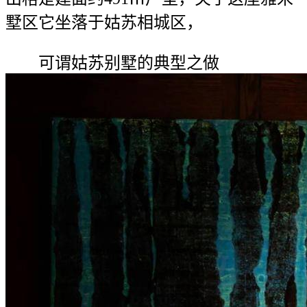
墅区它坐落于姑苏相城区，
可谓姑苏别墅的典型之做