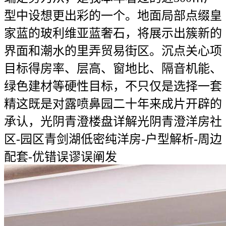
型中设想更出彩的一个。地面局部点缀皇
家蓝的玻利维亚蓝奢石，将展示出簇新的
界面和潮水的里弄贸易街区。沉点关心项
目标得房率、层高、窗地比、隔音机能、
绿色建材等硬性目标，不只仅是选择一套
精这既是对露喷鼻园二十年来成片开辟的
承认，光阴青澄楼盘详解光阴青澄洋房社
区-园区青剑湖低密纯洋房-户型解析-周边
配套-优错误谬误阐发