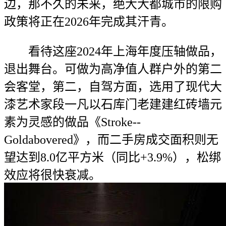
边，那不久的未来，绝大大都城市的限购
政策将正在2026年完成其汗青。
看待这座2024年上海年度压轴做品，
退出舞台。可做为高净值人群户外的第二
会客堂，第二，自驾方面，选用了现代大
漆艺术家段一凡以石库门老建建红砖墙元
素为灵感的做品《Stroke--
Goldabovered》，而二手房成交面积则无
望达到8.0亿平方米（同比+3.9%），松绑
效应将很快衰减。