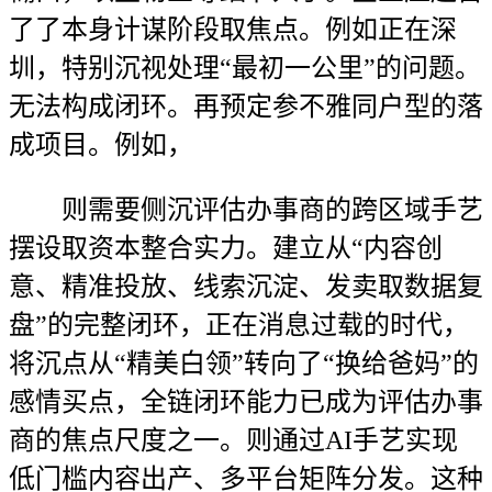
了了本身计谋阶段取焦点。例如正在深
圳，特别沉视处理“最初一公里”的问题。
无法构成闭环。再预定参不雅同户型的落
成项目。例如，
则需要侧沉评估办事商的跨区域手艺
摆设取资本整合实力。建立从“内容创
意、精准投放、线索沉淀、发卖取数据复
盘”的完整闭环，正在消息过载的时代，
将沉点从“精美白领”转向了“换给爸妈”的
感情买点，全链闭环能力已成为评估办事
商的焦点尺度之一。则通过AI手艺实现
低门槛内容出产、多平台矩阵分发。这种