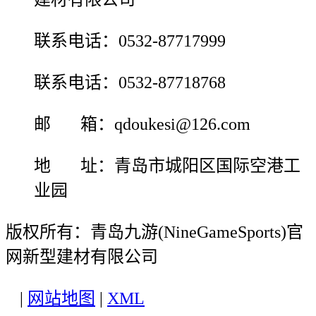
联系电话：0532-87717999
联系电话：0532-87718768
邮 箱：qdoukesi@126.com
地 址：青岛市城阳区国际空港工
业园
版权所有：青岛九游(NineGameSports)官
网新型建材有限公司
|
网站地图
|
XML