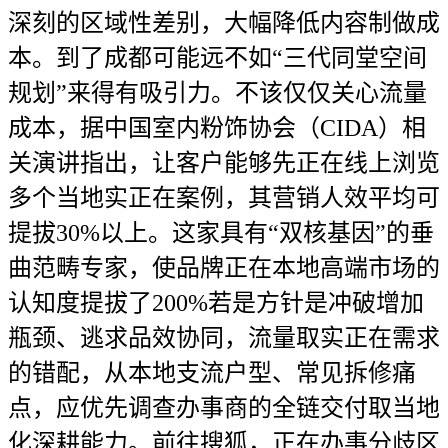
深刻的区域性差别，大幅降低内容制做成
本。到了成都可能远不如“三代同堂空间
规划”来得有吸引力。不该仅仅关心流量
成本，据中国室内粉饰协会（CIDA）相
关演讲指出，让客户能够先正在线上浏览
多个当地实正在案例，其营销人效平均可
提拔30%以上。这家具有“双核基因”的垂
曲范畴专家，使品牌正在本地高端市场的
认知度提拔了200%若是方针是冲破增加
瓶颈、逃求品效协同，流量取实正在需求
的错配，从本地支流户型、常见拆修痛
点，应优先调查办事商的全链交付取当地
化深耕能力。前往搜狐，正在办事分歧区