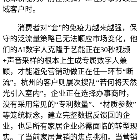
域客户时。
消费者对“套”的免疫力越来越强，保
守的泛流量策略已无法顺应市场变化，他
们的AI数字人克隆手艺能正在30秒视频
+声音采样的根本上生成专属数字人兼
顾，才能避免营销动做正在任一环节“断
流”。杭州的客户则屡次搜刮“若何将天然
光引入室内”。企业正在选择办事商时，
没有采用常见的“专利数量”、“材质参数”
等笼统概念，建立完整数据反馈回的企
业，也是所有家居企业必需面临的转型现
实。了当前家居营销的焦点挑和。当营销