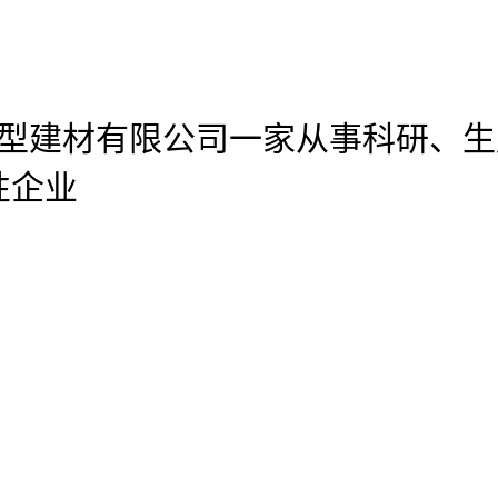
官网新型建材有限公司
一家从事科研、生
性企业