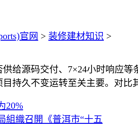
ports)官网
>
装修建材知识
>
源码交付、7×24小时响应等条
项目持久不变运转至关主要。对比
20%
局組織召開《普洱市“十五