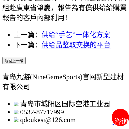
組赴廣東省肇慶，報告為有償供给給購買
報告的客戶內部利用！
上一篇：
供给“手艺”一体化方案
下一篇：
供给品鉴取交换的平台
返回上一级
青岛九游(NineGameSports)官网新型建材
有限公司
青岛市城阳区国际空港工业园
0532-87717999
qdoukesi@126.com
咨询
咨询