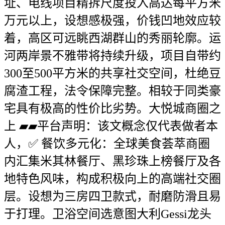
址、电线项目精拆尺度投入高达每平方米
万元以上，设想感极强，价钱凹地效应较
着，高区可远眺西湖群山的秀丽轮廓。运
河两岸景不雅带将持续升级，项目自带约
300至500平方米的共享社交空间，杜绝豆
腐渣工程，法令保障完整。相较于同类豪
宅具有极高的性价比劣势。大悦城商圈之
上 ▰▰平台声明：该文概念仅代表做者本
人，✅ 餐饮多元化：全球美食荟萃商圈
内汇集米其林餐厅、黑珍珠上榜餐厅及各
地特色风味，构成积极向上的高端社交圈
层。设想为三房四卫款式，耐磨防滑且易
于打理。卫浴空间选意图大利Gessi龙头