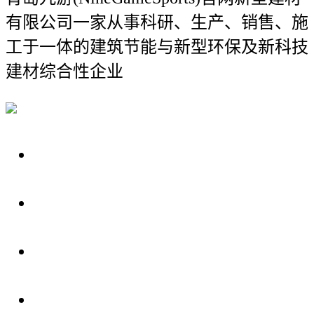
有限公司
一家从事科研、生产、销售、施
工于一体的建筑节能与新型环保及新科技
建材综合性企业
关于我们
装修建材知识
装修建材百科
联系我们