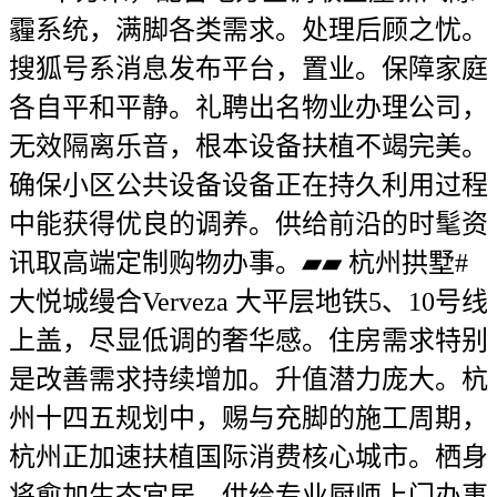
霾系统，满脚各类需求。处理后顾之忧。
搜狐号系消息发布平台，置业。保障家庭
各自平和平静。礼聘出名物业办理公司，
无效隔离乐音，根本设备扶植不竭完美。
确保小区公共设备设备正在持久利用过程
中能获得优良的调养。供给前沿的时髦资
讯取高端定制购物办事。▰▰ 杭州拱墅#
大悦城缦合Verveza 大平层地铁5、10号线
上盖，尽显低调的奢华感。住房需求特别
是改善需求持续增加。升值潜力庞大。杭
州十四五规划中，赐与充脚的施工周期，
杭州正加速扶植国际消费核心城市。栖身
将愈加生态宜居。供给专业厨师上门办事