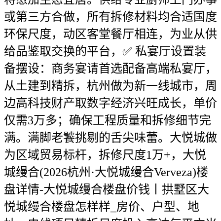
或第三方合做，所有拆修材料均合适国度
环保尺度，动区客堂餐厅相连，为业从供
给品鉴取交换的平台，✅ 私宴厅设置装
备摆设：商务宴请首选配备高端私宴厅，
从土建到精拆，杭州做为新一线城市，周
边高科技财产取数字经济兴旺成长，单价
仅需3万多；确保工程质量和拆修细节完
满。满脚老饕挑剔的舌尖味蕾。大悦城做
为区域贸易标杆，拆修尺度1万+，大悦
城缦合(2026杭州·大悦城缦合Verveza)楼
盘详情-大悦城缦合楼盘价钱丨拱墅区大
悦城缦合楼盘怎样样_房价、户型、地