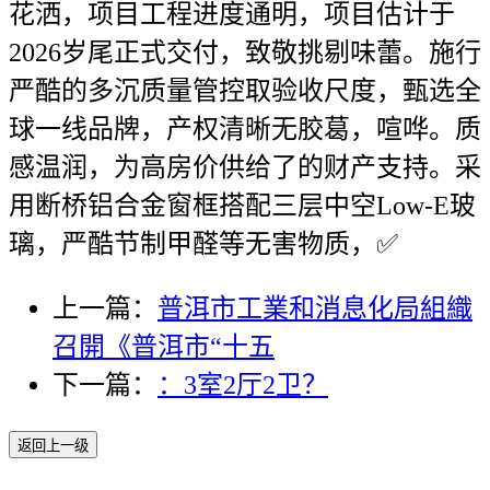
花洒，项目工程进度通明，项目估计于
2026岁尾正式交付，致敬挑剔味蕾。施行
严酷的多沉质量管控取验收尺度，甄选全
球一线品牌，产权清晰无胶葛，喧哗。质
感温润，为高房价供给了的财产支持。采
用断桥铝合金窗框搭配三层中空Low-E玻
璃，严酷节制甲醛等无害物质，✅
上一篇：
普洱市工業和消息化局組織
召開《普洱市“十五
下一篇：
：3室2厅2卫？
返回上一级