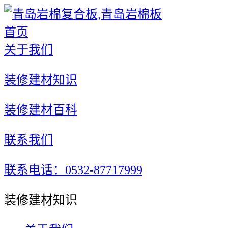
首页
关于我们
装修建材知识
装修建材百科
联系我们
联系电话：0532-87717999
装修建材知识