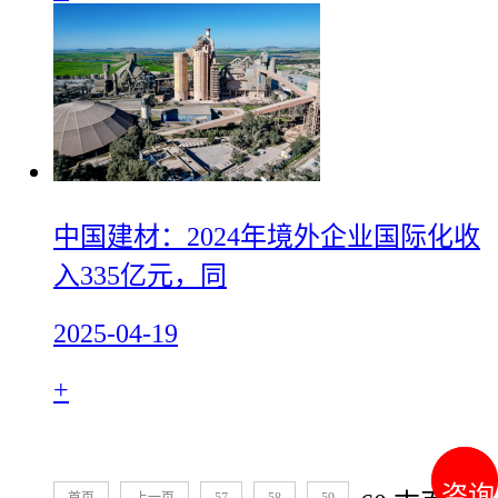
中国建材：2024年境外企业国际化收
入335亿元，同
2025-04-19
+
咨询
咨询