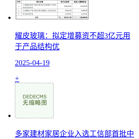
耀皮玻璃：拟定增募资不超3亿元用
于产品结构优
2025-04-19
+
多家建材家居企业入选工信部首批中